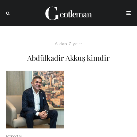
A dan Z ye
Abdülkadir Akkuş kimdir
Röportaj