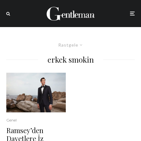
Rastgele
erkek smokin
Genel
Ramsey’den
Davetlere İz