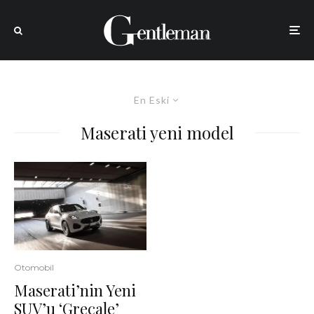
En Eski
Maserati yeni model
Otomobil
Maserati’nin Yeni
SUV’u ‘Grecale’