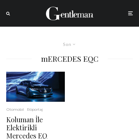
Son
mERCEDES EQC
Otomobil
Röportaj
Koluman İle
Elektirikli
Mercedes EQ