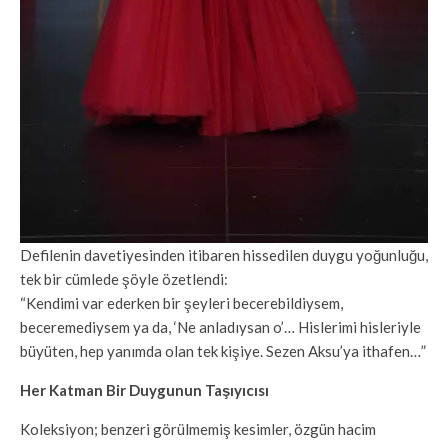
Defilenin davetiyesinden itibaren hissedilen duygu yoğunluğu,
tek bir cümlede şöyle özetlendi:
“Kendimi var ederken bir şeyleri becerebildiysem,
beceremediysem ya da, ‘Ne anladıysan o’… Hislerimi hisleriyle
büyüten, hep yanımda olan tek kişiye. Sezen Aksu’ya ithafen…”
Her Katman Bir Duygunun Taşıyıcısı
Koleksiyon; benzeri görülmemiş kesimler, özgün hacim