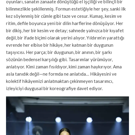
oyunları, sanatın zanaate dönüştüğü el işçiliği ve bilinçli bir
bilinmezlikle şekillenmiş. Formun estetiğiyle her şey, sanki ilk
kez söylenmiş bir cümle gibi taze ve cesur. Kumaş, kesim ve
ritim, defile boyunca yeni bir dilin harflerine dönüşüyor. Her
bir dikiş, her bir kesim ve detay; sahnede yalnızca bir kıyafet
değil, bir ifade biçimi olarak yerini alıyor. Yıldırım’ın yarattığı
evrende her elbise bir hikâye, her katman bir duygunun
taşıyıcısı. Her parça; bir duygunun, bir anının, bir şarkı
sözünün bedensel karşılığı gibi. Tasarımlar yürümüyor,
anlatıyor. Kimi zaman fısıldıyor, kimi zaman haykırıyor. Ama
asla tanıdık değil—ne formda ne anlatıda… Hikâyesini ve
kolektif hikâyemizi anlatmaktan çekinmeyen tasarımcı,
izleyiciyi duygusal bir koreografiye davet ediyor.