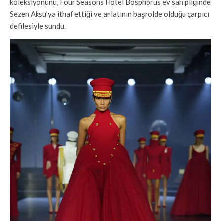
koleksiyonunu, Four Seasons Hotel Bosphorus ev sahipliğinde
Sezen Aksu’ya ithaf ettiği ve anlatının başrolde olduğu çarpıcı
defilesiyle sundu.