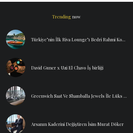
Trending
now
Türkiye’nin İlk Riva Lounge’ı Bedri Rahmi Koyu’nda
David Guner x Uzi El Chavo İş birliği
Greenwich Saat Ve Shamballa Jewels İle Lüks Dolu Bir Yeni Yıl Gecesi!
Arsanın Kaderini Değiştiren İsim Murat Döker