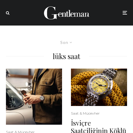
Son
lüks saat
Saat & Mücevher
İsviçre
Saatçiliğinin Köklü
Saat & Mücevher