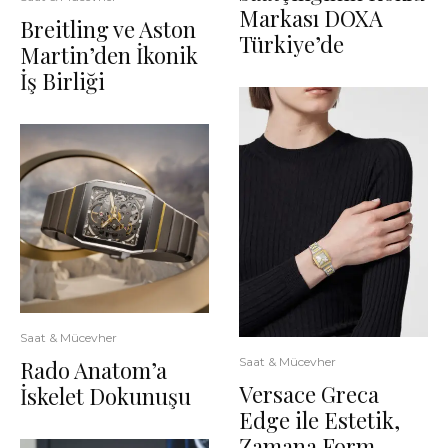
Markası DOXA
Breitling ve Aston
Türkiye’de
Martin’den İkonik
İş Birliği
Saat & Mücevher
Saat & Mücevher
Rado Anatom’a
Versace Greca
İskelet Dokunuşu
Edge ile Estetik,
Zamana Form