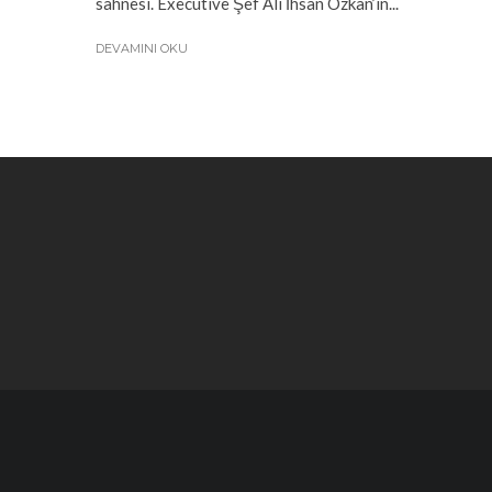
sahnesi. Executive Şef Ali İhsan Özkan’ın...
DEVAMINI OKU