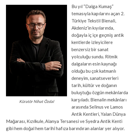
Bu yıl “Dalga Kumaş”
temasıyla kapılarını açan 2.
Türkiye Tekstil Bienali,
Akdeniz’in kıyılarında,
doğayla iç içe geçmiş antik
kentlerde izleyicilere
benzersiz bir sanat
yolculuğu sundu. Ritmik
dalgaların esin kaynağı
olduğu bu çok katmanlı
deneyim, sanatseverleri
tarih, kültür ve doğanın
buluştuğu özgün mekânlarda
karşıladı. Bienalin mekânları
Küratör Nihat Özdal
arasında Selinus ve Lamos
Antik Kentleri, Yalan Dünya
Mağarası, Kızılkule, Alanya Tersanesi ve Syedra Antik Kenti
gibi hem doğal hem tarihî hafıza barındıran alanlar yer alıyor.