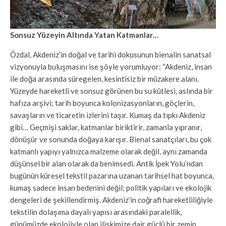
Sonsuz Yüzeyin Altında Yatan Katmanlar…
Özdal, Akdeniz’in doğal ve tarihi dokusunun bienalin sanatsal
vizyonuyla buluşmasını ise şöyle yorumluyor: “Akdeniz, insan
ile doğa arasında süregelen, kesintisiz bir müzakere alanı.
Yüzeyde hareketli ve sonsuz görünen bu su kütlesi, aslında bir
hafıza arşivi; tarih boyunca kolonizasyonların, göçlerin,
savaşların ve ticaretin izlerini taşır. Kumaş da tıpkı Akdeniz
gibi… Geçmişi saklar, katmanlar biriktirir, zamanla yıpranır,
dönüşür ve sonunda doğaya karışır. Bienal sanatçıları, bu çok
katmanlı yapıyı yalnızca malzeme olarak değil, aynı zamanda
düşünsel bir alan olarak da benimsedi. Antik İpek Yolu’ndan
bugünün küresel tekstil pazarına uzanan tarihsel hat boyunca,
kumaş sadece insan bedenini değil; politik yapıları ve ekolojik
dengeleri de şekillendirmiş. Akdeniz’in coğrafi hareketliliğiyle
tekstilin dolaşıma dayalı yapısı arasındaki paralellik,
günümüzde ekolojiyle olan ilişkimize dair güçlü bir zemin