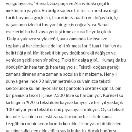
vurgulayarak, “Bienal, Gazipaşa ve Alanya’daki çeşitli
mekânlara yayıldı. Bu bölge sadece bir turizm noktası değil;
tarih boyunca göçlerin, ticaretin, zanaatın ve doğayla iç içe
yaşamanın izlerini taşıyan bir geçiş coğrafyası. Sanat
eserlerini bu hafızaya yerleştirme arzusu ile yola çıktık.
‘Dalga’ yalnızca suyla değil, aynı zamanda tarihsel ve
toplumsal hareketlerle de ilgili bir metafor. Stuart Hall’un da
belirttiği gibi, kimlik sabit bir şey değil; sürekli değişen ve
yeniden şekillenen bir süreç. Tıpkı bir dalga gibi… Kumaş da bu
dönüşümün hem tanığı hem taşıyıcısı. Tekstil, doğası gereği
zamana direnen ama zamanla bozulan bir malzeme. Her yıl
dünya genelinde 93 milyar metreküp su yalnızca tekstil
sektöründe kullanılıyor. Bir kot pantolon üretmek için 10 bin,
bir pamuklu tişört içinse 2.500 litre su harcanıyor. Küresel su
kirliliğinin %20’si tekstilden kaynaklanıyor ve her yıl yaklaşık
100 milyar yeni tekstil ürünü piyasaya sürülüyor. Oysa tekstil,
insanlık tarihinin en eski zanaatlarından biri. İlk dokuma
tezgâhları nehir kenarlarında kuruldu, ilk boyalar bitkilerden
ve minerallerden elde edilip suyla buluştu. Ancak bugün su,