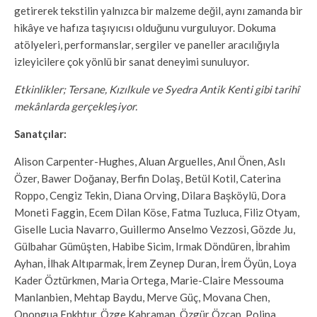
getirerek tekstilin yalnızca bir malzeme değil, aynı zamanda bir
hikâye ve hafıza taşıyıcısı olduğunu vurguluyor. Dokuma
atölyeleri, performanslar, sergiler ve paneller aracılığıyla
izleyicilere çok yönlü bir sanat deneyimi sunuluyor.
Etkinlikler; Tersane, Kızılkule ve Syedra Antik Kenti gibi tarihî
mekânlarda gerçekleşiyor.
Sanatçılar:
Alison Carpenter-Hughes, Aluan Arguelles, Anıl Önen, Aslı
Özer, Bawer Doğanay, Berfin Dolaş, Betül Kotil, Caterina
Roppo, Cengiz Tekin, Diana Orving, Dilara Başköylü, Dora
Moneti Faggin, Ecem Dilan Köse, Fatma Tuzluca, Filiz Otyam,
Giselle Lucia Navarro, Guillermo Anselmo Vezzosi, Gözde Ju,
Gülbahar Gümüşten, Habibe Sicim, Irmak Döndüren, İbrahim
Ayhan, İlhak Altıparmak, İrem Zeynep Duran, İrem Öyün, Loya
Kader Öztürkmen, Maria Ortega, Marie-Claire Messouma
Manlanbien, Mehtap Baydu, Merve Güç, Movana Chen,
Onongua Enkhtur, Özge Kahraman, Özgür Özcan, Polina