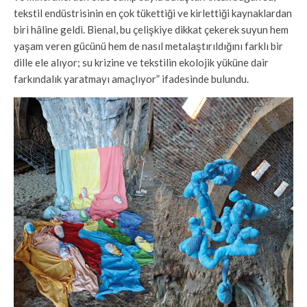
tekstil endüstrisinin en çok tükettiği ve kirlettiği kaynaklardan
biri hâline geldi. Bienal, bu çelişkiye dikkat çekerek suyun hem
yaşam veren gücünü hem de nasıl metalaştırıldığını farklı bir
dille ele alıyor; su krizine ve tekstilin ekolojik yüküne dair
farkındalık yaratmayı amaçlıyor” ifadesinde bulundu.