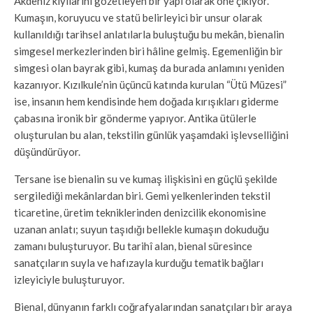
Akdeniz kıyılarını gözetleyen bir yapı olarak öne çıkıyor.
Kumaşın, koruyucu ve statü belirleyici bir unsur olarak
kullanıldığı tarihsel anlatılarla buluştuğu bu mekân, bienalin
simgesel merkezlerinden biri hâline gelmiş. Egemenliğin bir
simgesi olan bayrak gibi, kumaş da burada anlamını yeniden
kazanıyor. Kızılkule’nin üçüncü katında kurulan “Ütü Müzesi”
ise, insanın hem kendisinde hem doğada kırışıkları giderme
çabasına ironik bir gönderme yapıyor. Antika ütülerle
oluşturulan bu alan, tekstilin günlük yaşamdaki işlevselliğini
düşündürüyor.
Tersane ise bienalin su ve kumaş ilişkisini en güçlü şekilde
sergilediği mekânlardan biri. Gemi yelkenlerinden tekstil
ticaretine, üretim tekniklerinden denizcilik ekonomisine
uzanan anlatı; suyun taşıdığı bellekle kumaşın dokuduğu
zamanı buluşturuyor. Bu tarihî alan, bienal süresince
sanatçıların suyla ve hafızayla kurduğu tematik bağları
izleyiciyle buluşturuyor.
Bienal, dünyanın farklı coğrafyalarından sanatçıları bir araya