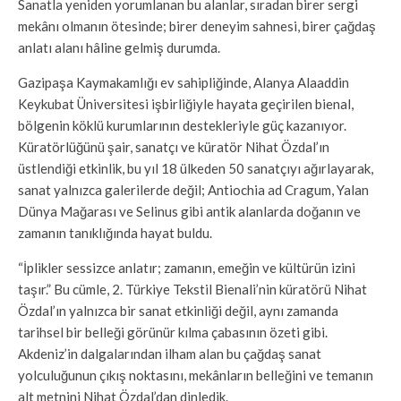
Sanatla yeniden yorumlanan bu alanlar, sıradan birer sergi
mekânı olmanın ötesinde; birer deneyim sahnesi, birer çağdaş
anlatı alanı hâline gelmiş durumda.
Gazipaşa Kaymakamlığı ev sahipliğinde, Alanya Alaaddin
Keykubat Üniversitesi işbirliğiyle hayata geçirilen bienal,
bölgenin köklü kurumlarının destekleriyle güç kazanıyor.
Küratörlüğünü şair, sanatçı ve küratör Nihat Özdal’ın
üstlendiği etkinlik, bu yıl 18 ülkeden 50 sanatçıyı ağırlayarak,
sanat yalnızca galerilerde değil; Antiochia ad Cragum, Yalan
Dünya Mağarası ve Selinus gibi antik alanlarda doğanın ve
zamanın tanıklığında hayat buldu.
“İplikler sessizce anlatır; zamanın, emeğin ve kültürün izini
taşır.” Bu cümle, 2. Türkiye Tekstil Bienali’nin küratörü Nihat
Özdal’ın yalnızca bir sanat etkinliği değil, aynı zamanda
tarihsel bir belleği görünür kılma çabasının özeti gibi.
Akdeniz’in dalgalarından ilham alan bu çağdaş sanat
yolculuğunun çıkış noktasını, mekânların belleğini ve temanın
alt metnini Nihat Özdal’dan dinledik.