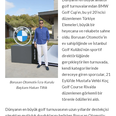
golf turnuvalarından BMW
Golf Cup’ın, bu yıl 20’ncisi
düzenlenen Türkiye
Elemeleri, büyük bir
heyecana ve rekabete sahne
oldu. Borusan Otomotiv’in
ev sahipliğinde ve İstanbul
Golf Kulübü’nün sportif
direktörlüğünde
gerçekleştirilen turnuvada,
kendi kategorilerinde
dereceye giren sporcular, 21
Eylül’de Mustafa Vehbi Koç
Borusan Otomotiv İcra Kurulu
Golf Course Riva’da
Başkanı Hakan Tiftik
düzenlenen görkemli bir
törenle ödüllerini aldı.
Dünyanın en büyük golf turnuvasının uzun yıllardır destekçisi
olmaktan mutluluk duyduklarını belirten Borusan Otomotiv