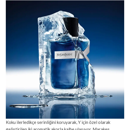
Koku ilerledikçe serinliğini koruyarak, Y için özel olarak
geliştirilen iki aromatik akorla kalbe ulaşıyor. Marakeş