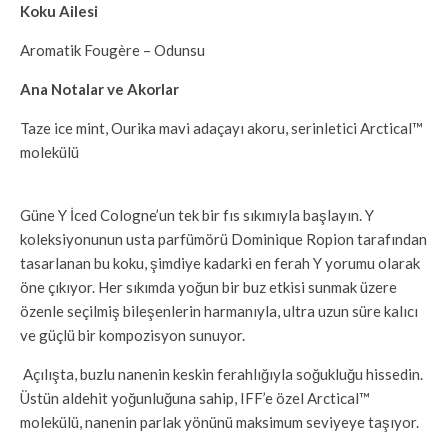
Koku Ailesi
Aromatik Fougère – Odunsu
Ana Notalar ve Akorlar
Taze ice mint, Ourika mavi adaçayı akoru, serinletici Arctical™
molekülü
Güne Y İced Cologne’un tek bir fıs sıkımıyla başlayın. Y
koleksiyonunun usta parfümörü Dominique Ropion tarafından
tasarlanan bu koku, şimdiye kadarki en ferah Y yorumu olarak
öne çıkıyor. Her sıkımda yoğun bir buz etkisi sunmak üzere
özenle seçilmiş bileşenlerin harmanıyla, ultra uzun süre kalıcı
ve güçlü bir kompozisyon sunuyor.
Açılışta, buzlu nanenin keskin ferahlığıyla soğukluğu hissedin.
Üstün aldehit yoğunluğuna sahip, IFF’e özel Arctical™
molekülü, nanenin parlak yönünü maksimum seviyeye taşıyor.