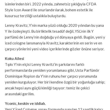
isimlerinden biri. 2022 yılında, zahmetsiz şıklığıyla CFDA
Style Icon Award ile onurlandırılarak, bohem estetik ile
kusursuz terziliği ustalıkla buluşturdu.
Lenny Kravitz, Y’nin marka yüzü olduğu 2020 yılından bu yana
Y ile özdeşleşti. Bu birliktelik tesadüf değil, YSL’nin ilk Y
parfümü de Lenny’nin doğduğu yıl dünyaya geldi. Bugün, yeni y
iced cologne lansmanıyla Kravitz, karakterinin en serin ve en
çarpıcı yönlerini yeni video içeriklerinde gözler önüne seriyor.
Koku Ailesi
Tıpkı Y’nin elçisi Lenny Kravitz’in şarkılarını farklı
performanslarda yeniden yorumlaması gibi, Usta Parfümör
Dominique Ropion da Y’nin ruhunu her çarpıcı yorumunda
yeniden kurguluyor. Her biri kendine özgü bir yoğunluğa sahip;
ancak hepsi aynı güçlü kimliği taşıyor: temiz ile çekici
arasındaki gerilim.
Yconic, keskin ve iddialı.
Yeni Y İced Cologne, sprey formunda sunulan 12 saatlik kalıcı