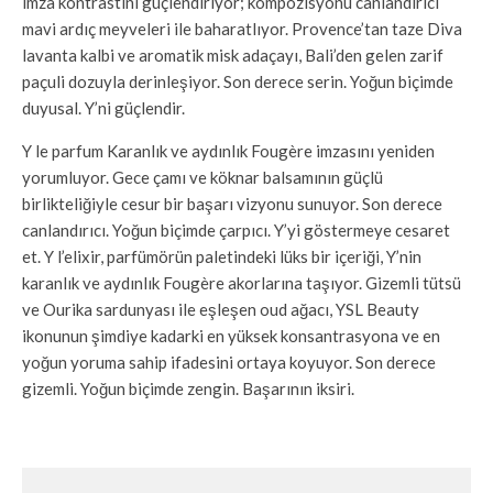
imza kontrastını güçlendiriyor; kompozisyonu canlandırıcı
mavi ardıç meyveleri ile baharatlıyor. Provence’tan taze Diva
lavanta kalbi ve aromatik misk adaçayı, Bali’den gelen zarif
paçuli dozuyla derinleşiyor. Son derece serin. Yoğun biçimde
duyusal. Y’ni güçlendir.
Y le parfum Karanlık ve aydınlık Fougère imzasını yeniden
yorumluyor. Gece çamı ve köknar balsamının güçlü
birlikteliğiyle cesur bir başarı vizyonu sunuyor. Son derece
canlandırıcı. Yoğun biçimde çarpıcı. Y’yi göstermeye cesaret
et. Y l’elixir, parfümörün paletindeki lüks bir içeriği, Y’nin
karanlık ve aydınlık Fougère akorlarına taşıyor. Gizemli tütsü
ve Ourika sardunyası ile eşleşen oud ağacı, YSL Beauty
ikonunun şimdiye kadarki en yüksek konsantrasyona ve en
yoğun yoruma sahip ifadesini ortaya koyuyor. Son derece
gizemli. Yoğun biçimde zengin. Başarının iksiri.