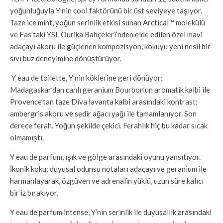
yoğunluğuyla Y’nin cool faktörünü bir üst seviyeye taşıyor.
Taze ice mint, yoğun serinlik etkisi sunan Arctical™ molekülü
ve Fas’taki YSL Ourika Bahçeleri’nden elde edilen özel mavi
adaçayı akoru ile güçlenen kompozisyon, kokuyu yeni nesil bir
sıvı buz deneyimine dönüştürüyor.
Y eau de toilette, Y’nin köklerine geri dönüyor:
Madagaskar’dan canlı geranium Bourbon’un aromatik kalbi ile
Provence’tan taze Diva lavanta kalbi arasındaki kontrast;
ambergris akoru ve sedir ağacı yağı ile tamamlanıyor. Son
derece ferah. Yoğun şekilde çekici. Ferahlık hiç bu kadar sıcak
olmamıştı.
Y eau de parfum, ışık ve gölge arasındaki oyunu yansıtıyor.
İkonik koku; duyusal odunsu notaları adaçayı ve geranium ile
harmanlayarak, özgüven ve adrenalin yüklü, uzun süre kalıcı
bir iz bırakıyor.
Y eau de parfum intense, Y’nin serinlik ile duyusallık arasındaki