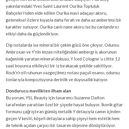
yakınlarındaki Yves Saint Laurent Ourika Topluluk
Bahçeleri’nden elde edilen Ourika mavi adaçayı akoru,
geleneksel özlere kıyasla daha ferah ve daha az amberimsi bir
karakter sunuyor. Ourika canlı nane akoru ise bu canlandırıcı
etkiyi daha da güçlendiriyor.
Dip notalarda ise mineral bir çekim gücü öne çıkıyor. Odunsu
Ambroxan ve Y’nin imzası niteliğindeki ambergris akorunun
bağımlılık yaratan mineral dokusu, Y İced Cologne ’u ciltte 12
saat boyunca etkileyici bir iz bırakacak şekilde sabitliyor.
Rock’n’roll ruhunun vazgeçilmez notası paçuli esansı, odunsu
tonlarıyla kompozisyona derinlik ve duyusallık katıyor.
Dondurucu mavilikten ilham alan
Bu yorum, YSL Beauty için tasarımcı Suzanne Dalton
tarafından yaratılan özel bir şişede hayat buluyor. İkonik gitar
formunu çağrıştıran gümüş metalik Y detayıyla camın içinden
geçen V kesiti, köşeli detaylara sahip şişeyi hem estetik hem
de teknik açıdan çarpıcı bir tasarım objesine dönüştürüyor.