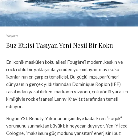
Yaşam
Buz Etkisi Taşıyan Yeni Nesil Bir Koku
En ikonik maskülen koku ailesi Fougère’i modern, keskin ve
rock ruhlu bir yaklaşımla yeniden yorumlayan, mavi koku
ikonlarının en çarpıcı temsilcisi. Bu güçlü imza, parfümeri
dünyasının gerçek yıldızlarından Dominique Ropion (IFF)
tarafından yaratılırken; markanın vizyonu, çok yönlü yaratıcı
kimliğiyle rock efsanesi Lenny Kravitz tarafından temsil
ediliyor.
Bugün YSL Beauty, Y ikonunun şimdiye kadarki en “soğuk”
yorumunu sunmaktan büyük bir heyecan duyuyor. Yeni Y İced
Cologne, “maksimum güç modunu yansıtan” enerjisini buz