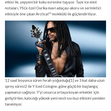
etkisi ile, yepyeni bir koku evrenine taşıyor. Taze ice mint
notaları, YSL’e özel Ourika mavi adaçayı akoru ve serinletici
etkisiyle öne çıkan Arctical™ molekülü ile güçlendiriliyor.
12 saat boyunca süren ferah yoğunluğu[1] ve 3 kat daha uzun
sprey süresi2 ile Y İced Cologne, güne güçlü bir başlangıç
yapmanızı sağlıyor. Y’yi cesurca ortaya koyan erkekler için
geliştirilen, kalıcılığı yüksek yeni nesil sıvı buz etkisini yeniden
tanımlıyor.