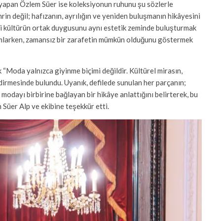
 yapan Özlem Süer ise koleksiyonun ruhunu şu sözlerle
ehrin değil; hafızanın, ayrılığın ve yeniden buluşmanın hikâyesini
 iki kültürün ortak duygusunu aynı estetik zeminde buluşturmak
rumlarken, zamansız bir zarafetin mümkün olduğunu göstermek
“Moda yalnızca giyinme biçimi değildir. Kültürel mirasın,
ndirmesinde bulundu. Uyanık, defilede sunulan her parçanın;
 modayı birbirine bağlayan bir hikâye anlattığını belirterek, bu
Süer Alp ve ekibine teşekkür etti.