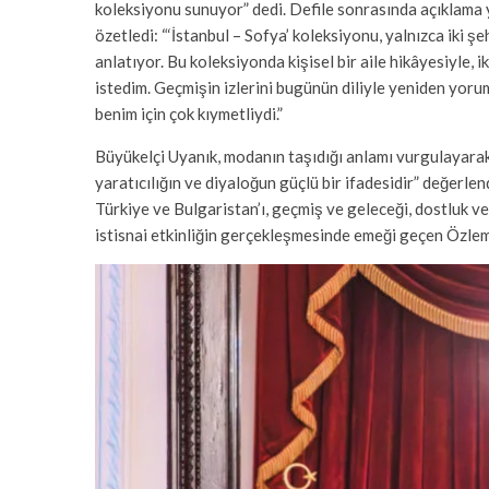
koleksiyonu sunuyor” dedi. Defile sonrasında açıklama
özetledi: “‘İstanbul – Sofya’ koleksiyonu, yalnızca iki ş
anlatıyor. Bu koleksiyonda kişisel bir aile hikâyesiyle,
istedim. Geçmişin izlerini bugünün diliyle yeniden yo
benim için çok kıymetliydi.”
Büyükelçi Uyanık, modanın taşıdığı anlamı vurgulayarak 
yaratıcılığın ve diyaloğun güçlü bir ifadesidir” değerle
Türkiye ve Bulgaristan’ı, geçmiş ve geleceği, dostluk ve
istisnai etkinliğin gerçekleşmesinde emeği geçen Özlem 