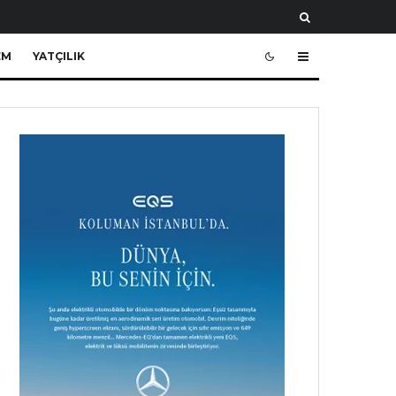
EM
YATÇILIK