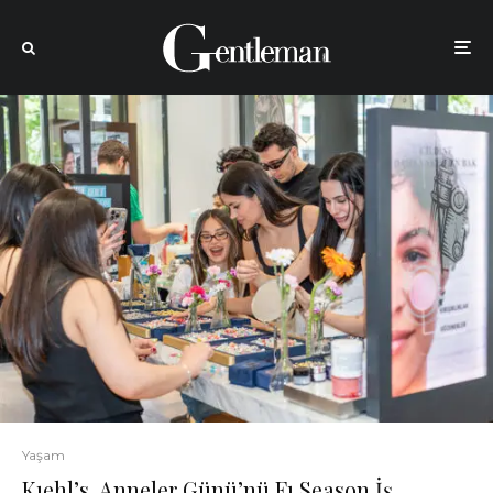
Yaşam
Kıehl’s, Anneler Günü’nü Fı Season İş