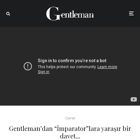
Genel
Gentleman’dan “İmparator”lara yaraşır bir
davet…