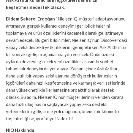
keşfetmesine
destek olacak
.
Didem Şekerel Erdoğan
“NielsenIQ, müşteri adaptasyonunu
artırmaya, gerçek kullanıcı deneyimi geri bildirimlerini
toplamaya ve ürün özelliklerini kademeli olarak geliştirmeye
devam edecek. Bu geri bildirimler, NielsenIQ’nun Discover’daki
yapay zekâ destekli yetkinliklerini genişletirken Ask Arthur’un
bir sonraki gelişim aşamasına yön verecek. Önümüzdeki
aylarda devreye girecek yeni özellikler arasında sohbet
tabanlı bir deneyim de yer alıyor. Zaman içinde Ask Arthur,
daha akıllı bir yapay zekâ ajanına dönüşerek kullanıcıların
içgörüleri daha hızlı keşfetmesine ve karmaşık veri setlerinde
daha yüksek netlikle ilerlemesine proaktif olarak destek
olacak. Bu adım, NielsenIQ’nun müşterilerinin veriden karara
daha hızlı ulaşmasını sağlayacak yapay zekâ destekli
yeteneklerini geliştirme yolculuğunda, önemli bir kilometre
taşı niteliği taşıyor.” diye ifade etti.
NIQ Hakkında