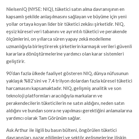
NielsenIQ (NYSE: NIQ), tüketici satın alma davranışının en
kapsamlı şekilde anlaşılmasını sağlayan ve büyüme için yeni
yollar ortaya koyan lider bir tüketici zekâsı şirketidir. NIQ,
eşsiz küresel veri tabanını ve ayrıntılı tüketici ve perakende
ölçümlerini, on yıllarca süren yapay zekâ modelleme
uzmanlığıyla birleştirerek şirketlerin karmaşık verileri güvenli
kararlara dönüştürmelerine yardımcı olan karar sistemleri
geliştirir.
90’dan fazla ülkede faaliyet gösteren NIQ, dünya nüfusunun
yaklaşık %82’sini ve 7,4 trilyon dolardan fazla küresel tüketici
harcamasını kapsamaktadır. NIQ, gelişmiş analitik ve son
teknoloji platformları aracılığıyla markaların ve
perakendecilerin tüketicilerin ne satın aldığını, neden satın
aldığını ve bundan sonra ne yapılması gerektiğini anlamalarına
yardımcı olarak Tam Görünüm sağlar.
Ask Arthur ile ilgili bu basın bülteni, öngörülen tüketici
davranışları, pazar eğilimleri ve sektör gelişmelerine ilişkin