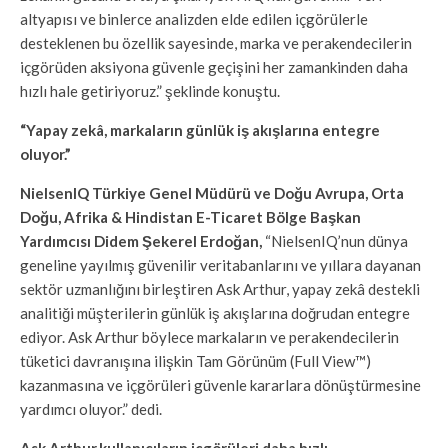
altyapısı ve binlerce analizden elde edilen içgörülerle
desteklenen bu özellik sayesinde, marka ve perakendecilerin
içgörüden aksiyona güvenle geçişini her zamankinden daha
hızlı hale getiriyoruz.” şeklinde konuştu.
“Yapay zekâ, markaların günlük iş akışlarına entegre
oluyor.”
NielsenIQ Türkiye Genel Müdürü ve Doğu Avrupa, Orta
Doğu, Afrika & Hindistan E-Ticaret Bölge Başkan
Yardımcısı Didem Şekerel Erdoğan,
“NielsenIQ’nun dünya
geneline yayılmış güvenilir veritabanlarını ve yıllara dayanan
sektör uzmanlığını birleştiren Ask Arthur, yapay zekâ destekli
analitiği müşterilerin günlük iş akışlarına doğrudan entegre
ediyor. Ask Arthur böylece markaların ve perakendecilerin
tüketici davranışına ilişkin Tam Görünüm (Full View™)
kazanmasına ve içgörüleri güvenle kararlara dönüştürmesine
yardımcı oluyor.” dedi.
Ask Arthur,
kullanıcıların içgörüleri daha hızlı