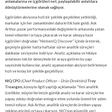
anlamalarına ve içgörüleri net, paylaşılabilir anlatılara
dönüştürmelerine olanak sağlıyor.
İçgörüden aksiyona hızlı bir şekilde geçebilme yetkinliği,
markalar için her zamankinden daha kritik hale geldi. Ask
Arthur, pazar performansındaki değişimlerin arkasında yatan
temel etkenleri ortaya çıkararak ve karar almaya hazır
içgörüleri doğrudan “NielsenIQ Discover” içinde üreterek,
geçmişte günler hatta haftalar süren analitik süreçleri
dakikalar seviyesine indiriyor. Analiz, açıklama ve hikâye
anlatımını tek bir deneyimde bir araya getiren bu yapı
sayesinde kullanıcılar, analiz aşamasından aksiyon belirlemeye
hızlı ve kolay bir şekilde geçebiliyor.
NIQ CPO
(Chief Product Officer – Ürün Direktörü)
Troy
Treangen,
konuyla ilgili yaptığı açıklamada “Yeni analitik
özellikler, müşterilerimizin günlük analiz ve karar süreçlerine
yapay zekâyı doğrudan entegre etme yolunda önemli bir adımı
temsil ediyor. Ask Arthur, analitik süreçlerde üretken yapay
zekânın gücünü ortaya çıkarıyor. NIQ’nun güvenilir veri