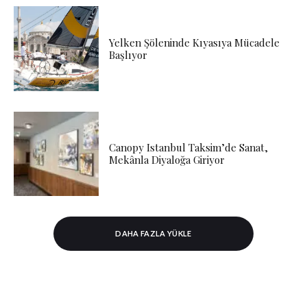
Yelken Şöleninde Kıyasıya Mücadele
Başlıyor
Canopy Istanbul Taksim’de Sanat,
Mekânla Diyaloğa Giriyor
DAHA FAZLA YÜKLE