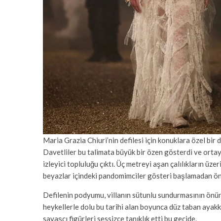
Maria Grazia Chiuri’nin defilesi için konuklara özel bir d
Davetliler bu talimata büyük bir özen gösterdi ve orta
izleyici topluluğu çıktı. Üç metreyi aşan çalılıkların üz
beyazlar içindeki pandomimciler gösteri başlamadan önc
Defilenin podyumu, villanın sütunlu sundurmasının önünd
heykellerle dolu bu tarihi alan boyunca düz taban ayakka
savaşçı figürleri sessizce tanıklık etti bu geçide.