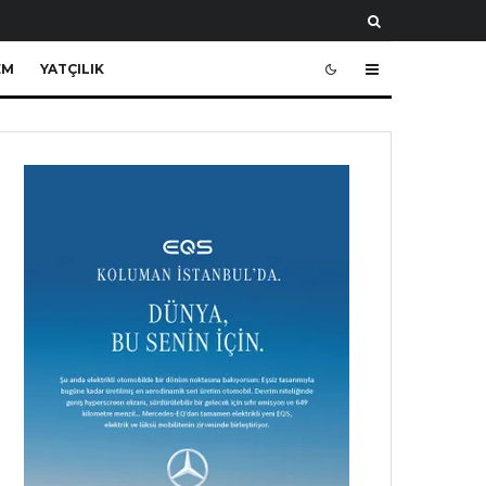
EM
YATÇILIK