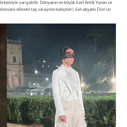
 görkemiyle yarışabilir. Dünyanın en büyük özel Antik Yunan ve
önesans dönemi taş sarayının bahçeleri, Salı akşamı Dior’un