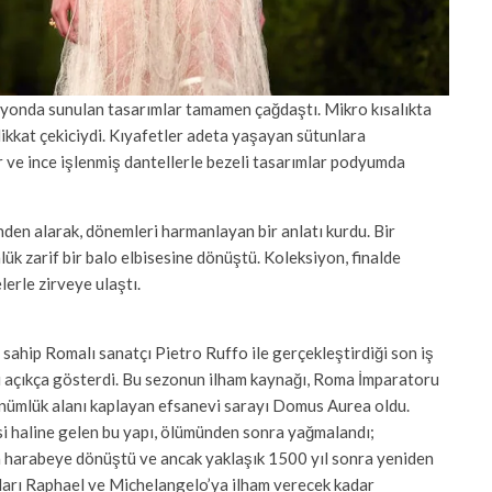
iyonda sunulan tasarımlar tamamen çağdaştı. Mikro kısalıkta
 dikkat çekiciydi. Kıyafetler adeta yaşayan sütunlara
r ve ince işlenmiş dantellerle bezeli tasarımlar podyumda
den alarak, dönemleri harmanlayan bir anlatı kurdu. Bir
lük zarif bir balo elbisesine dönüştü. Koleksiyon, finalde
lerle zirveye ulaştı.
sahip Romalı sanatçı Pietro Ruffo ile gerçekleştirdiği son iş
ini açıkça gösterdi. Bu sezonun ilham kaynağı, Roma İmparatoru
nümlük alanı kaplayan efsanevi sarayı Domus Aurea oldu.
i haline gelen bu yapı, ölümünden sonra yağmalandı;
nla harabeye dönüştü ve ancak yaklaşık 1500 yıl sonra yeniden
aları Raphael ve Michelangelo’ya ilham verecek kadar