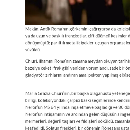
Mekân, Antik Roma’nın görkemini çağrıştırsa da koleks
ya da uzun ve baskılı trençkotlar, çift düğmeli kesimler
dönüşmüştü; parıltılı metalik ipekler, uçuşan organzele
süzüldü.
Chiuri, ilhamını Roma’nın zamana meydan okuyan tarihin
bezelye ceketi frak gibi yeniden yorumlandı, sade bir ön
gladyatör zırhlarını andıran ama ipekten yapılmış elbise
Maria Grazia Chiuri’nin, bir başka olağanüstü yeteneğe 
birliği, koleksiyondaki çarpıcı baskı seçimlerinde kend
Neron’un MS 64 yılında inşa etmeye başladığı ve 80 dö
Neron’un ihtişamının ve ardından gelen düşüşün simges
mermerleri, değerli taşları ve fildişleri söküldü, zama
keşfedildi. Solgun freskleri, bir dönemin Rönesans ust