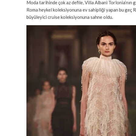
Moda tarihinde çok az defile, Villa Albani Torlonia’nın
Roma heykel koleksiyonuna ev sahipliği yapan bu geç R
büyüleyici cruise koleksiyonuna sahne oldu.