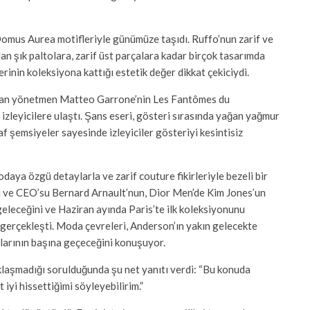
 Domus Aurea motifleriyle günümüze taşıdı. Ruffo’nun zarif ve
an şık paltolara, zarif üst parçalara kadar birçok tasarımda
rinin koleksiyona kattığı estetik değer dikkat çekiciydi.
talyan yönetmen Matteo Garrone’nin Les Fantômes du
la izleyicilere ulaştı. Şans eseri, gösteri sırasında yağan yağmur
faf şemsiyeler sayesinde izleyiciler gösteriyi kesintisiz
a özgü detaylarla ve zarif couture fikirleriyle bezeli bir
 ve CEO’su Bernard Arnault’nun, Dior Men’de Kim Jones’un
eleceğini ve Haziran ayında Paris’te ilk koleksiyonunu
gerçekleşti. Moda çevreleri, Anderson’ın yakın gelecekte
nlarının başına geçeceğini konuşuyor.
klaşmadığı sorulduğunda şu net yanıtı verdi: “Bu konuda
iyi hissettiğimi söyleyebilirim.”