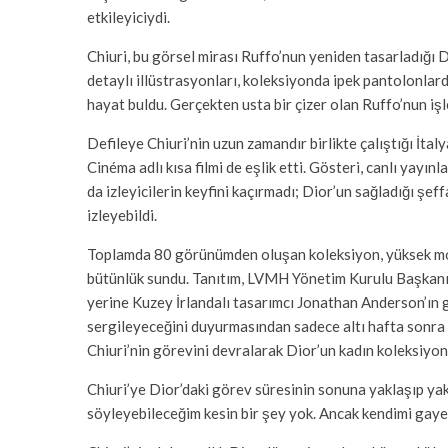
etkileyiciydi.
Chiuri, bu görsel mirası Ruffo’nun yeniden tasarladığı
detaylı illüstrasyonları, koleksiyonda ipek pantolonlard
hayat buldu. Gerçekten usta bir çizer olan Ruffo’nun işle
Defileye Chiuri’nin uzun zamandır birlikte çalıştığı İ
Cinéma adlı kısa filmi de eşlik etti. Gösteri, canlı yayın
da izleyicilerin keyfini kaçırmadı; Dior’un sağladığı şef
izleyebildi.
Toplamda 80 görünümden oluşan koleksiyon, yüksek moday
bütünlük sundu. Tanıtım, LVMH Yönetim Kurulu Başkanı
yerine Kuzey İrlandalı tasarımcı Jonathan Anderson’ın g
sergileyeceğini duyurmasından sadece altı hafta sonra 
Chiuri’nin görevini devralarak Dior’un kadın koleksiyo
Chiuri’ye Dior’daki görev süresinin sonuna yaklaşıp ya
söyleyebileceğim kesin bir şey yok. Ancak kendimi gayet 