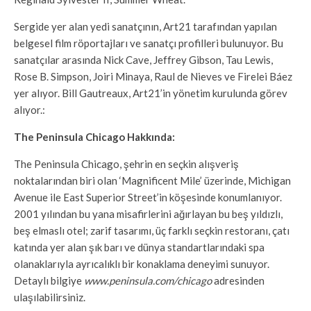
Sergide yer alan yedi sanatçının, Art21 tarafından yapılan
belgesel film röportajları ve sanatçı profilleri bulunuyor. Bu
sanatçılar arasında Nick Cave, Jeffrey Gibson, Tau Lewis,
Rose B. Simpson, Joiri Minaya, Raul de Nieves ve Firelei Báez
yer alıyor. Bill Gautreaux, Art21’in yönetim kurulunda görev
alıyor.:
The Peninsula Chicago Hakkında:
The Peninsula Chicago, şehrin en seçkin alışveriş
noktalarından biri olan ‘Magnificent Mile’ üzerinde, Michigan
Avenue ile East Superior Street’in köşesinde konumlanıyor.
2001 yılından bu yana misafirlerini ağırlayan bu beş yıldızlı,
beş elmaslı otel; zarif tasarımı, üç farklı seçkin restoranı, çatı
katında yer alan şık barı ve dünya standartlarındaki spa
olanaklarıyla ayrıcalıklı bir konaklama deneyimi sunuyor.
Detaylı bilgiye
www.peninsula.com/chicago
adresinden
ulaşılabilirsiniz.