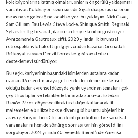
koleksiyonlarına katmış olmaları, onların öngörülü yaklaşımını
yansıtıyor. Koleksiyon, uzun süredir Siyah diasporasına, onun
mirasına ve geleceğine, odaklanıyor; bu yaklaşım, Nick Cave,
Sam Gilliam, Tau Lewis, Steve Locke, Shinique Smith, Reginald
Sylvester II gibi sanatçıların eserleriyle kendini gösteriyor.
Aynı zamanda Gautreaux çifti, 2023 yılında ilk kurumsal
retrospektifiyle hak ettiği ilgiyi yeniden kazanan Grenadalı-
Britanyalı ressam Denzil Forrester gibi sanatçıları
desteklemeyi sürdürüyor.
Bu seçki, kariyerinin başındaki isimlerden ustalara kadar
uzanan 46 eseri bir araya getirerek; derinlemesine kişisel
olduğu kadar evrensel düzeyde yankı uyandıran temaları, çok
çeşitli üsluplar ve tekniklerle bir arada sunuyor. Esteban
Ramón Pérez, döşemecilikteki ustalığını kullanarak lif
malzemelerle birlikte boks eldiveni gibi buluntu objeleri bir
araya getiriyor; hem Chicano kimliğinin kültürel ve sanatsal
yansımalarını hem de sömürge sonrası tarihin görsel dilini
sorguluyor. 2024 yılında 60. Venedik Bienali’nde Amerika