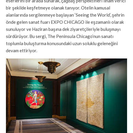
eserlerini bir arada sunarak, çağdaş perspektifleri ilham verici
bir şekilde keşfetmeye olanak tanıyor. Otelin kamusal
alanlarında sergilenmeye başlayan ‘Seeing the World’, şehrin
önde gelen sanat fuarı EXPO CHICAGO ile eşzamanlı olarak
sunuluyor ve Haziran başına dek ziyaretçileriyle buluşmayı
sürdürüyor. Bu sergi, The Peninsula Chicago’nun sanatı
toplumla buluşturma konusundaki uzun soluklu geleneğini
devam ettiriyor.