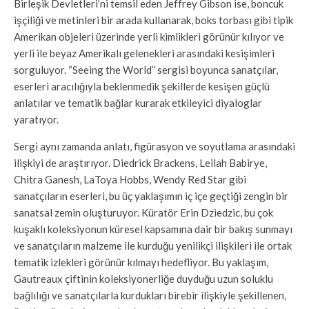
Birleşik Devletleri’ni temsil eden Jeffrey Gibson ise, boncuk
işçiliği ve metinleri bir arada kullanarak, boks torbası gibi tipik
Amerikan objeleri üzerinde yerli kimlikleri görünür kılıyor ve
yerli ile beyaz Amerikalı gelenekleri arasındaki kesişimleri
sorguluyor. “Seeing the World” sergisi boyunca sanatçılar,
eserleri aracılığıyla beklenmedik şekillerde kesişen güçlü
anlatılar ve tematik bağlar kurarak etkileyici diyaloglar
yaratıyor.
Sergi aynı zamanda anlatı, figürasyon ve soyutlama arasındaki
ilişkiyi de araştırıyor. Diedrick Brackens, Leilah Babirye,
Chitra Ganesh, LaToya Hobbs, Wendy Red Star gibi
sanatçıların eserleri, bu üç yaklaşımın iç içe geçtiği zengin bir
sanatsal zemin oluşturuyor. Küratör Erin Dziedzic, bu çok
kuşaklı koleksiyonun küresel kapsamına dair bir bakış sunmayı
ve sanatçıların malzeme ile kurduğu yenilikçi ilişkileri ile ortak
tematik izlekleri görünür kılmayı hedefliyor. Bu yaklaşım,
Gautreaux çiftinin koleksiyonerliğe duyduğu uzun soluklu
bağlılığı ve sanatçılarla kurdukları birebir ilişkiyle şekillenen,