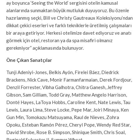
ay boyunca ‘Seeing the World’ sergisini otelin kamusal
alanlarında sunmaktan büyük mutluluk duyuyoruz. Bu özenle
hazırlanmış seçki, Bill ve Christy Gautreaux Koleksiyonu’ndan
dikkat çekici eserleri ve farklı tekniklerle üretilmiş çalışmaları
bir araya getiriyor. Herkesi otelimize davet ediyoruz ve anatı
görmek için otel, restoran ya da spa misafiri olmanız
gerekmiyor” açıklamasında bulunuyor.
Öne Çıkan Sanatçılar
Tunji Adeniyi-Jones, Belkis Ayón, Firelei Báez, Diedrick
Brackens, Nick Cave, Monir Farmanfarmaian, Derek Fordjour,
Denzil Forrester, Vibha Galhotra, Chitra Ganesh, Jeffrey
Gibson, Sam Gilliam, Todd Gray, Matthew Angelo Harrison,
Donté Hayes, LaToya Hobbs, Caroline Kent, Nate Lewis, Tau
Lewis, Laura Lima, Steve Locke, Pepe Mar, Joiri Minaya, Ken
Gun Min, Tomokazu Matsuyama, Raul de Nieves, Zohra
Opoku, Esteban Ramón Pérez, Cheryl Pope, Wendy Red Star,
David Shrobe, Rose B. Simpson, Shinique Smith, Chris Soal,
Reginald Sylvester II, Summer Wheat.