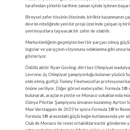
tarafından şirketin tarihine zaman içinde işlenen başarı 
Bireysel zafer hissinin ötesinde, birlikte kazanmanın ç
devrim niteliğinde yeni bir proje üzerinde çalışan iş bir
yeni boyutlara taşıyacak bir zafer de olabilir.
Marka kimliğinin geçmişten beri bir parçası olmuş güçlü 
logolar ve yarışçının vizyonuna odaklanma gibi unsurl
gösteriyor.
Ödüllü aktör Ryan Gosling, dört kez Olimpiyat madalya
Levrone, üç Olimpiyat şampiyonluğu bulunan yüzücü 
elde etmiş golfçü Tommy Fleetwood’un profesyonel kari
önüne seriliyor. Diğer görsel materyaller, Formula 1® 
bulunarak, araçların pistte ve Monaco sokaklarında müca
Dünya Pilotlar Şampiyonu ünvanını kazanmış Ayrton S
Max Verstappen de 2025’te spora Formula 1®’in Resm
Formula 1® arasındaki güçlü bağın kutlamasında yer al
Club de Monaco ile resmi ortaklıklarına bir gönderme 