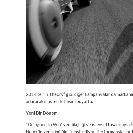
2014’te “In Theory” gibi diğer kampanyalar da markanın 
artırarak müşteri kitlesini büyüttü.
Yeni Bir Dönem
“Designed to Win”, yenilikçiliği ve işlevsel tasarımıyla
Heuer’in yeni kimliğini temsil ediyor. Performansların