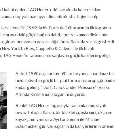
 kabul edilen TAG Heuer, etkili ve akılda kalıcı reklam
bir zaman kopyalanamayan dinamik bir stratejiye sahip.
 Jack Heuer’in 1969’da bir Formula 1® aracında ilk logonun
ile arasındaki güçlü bağ da dahil, spor ve zaman ilişkisinde
a, şirket her zaman yaratıcılığın ön saflarında varlık gösterdi
a New York’ta Ries, Cappiello & Calwell ile ilk basılı
n, TAG Heuer’in tanınmasını sağlayan güçlü karelerin gelişi
Şirket 1990’da, markayı 90’lar boyunca inanılmaz bir
hızda büyüten güçlü bir platform oluşturup günümüze
kadar gelmiş “Don’t Crack Under Pressure” (Baskı
Altında Kırılmama) sloganını duyurdu.
Renkli TAG Heuer logosuyla tamamlanmış siyah-
beyaz fotoğraflarda; bir bisikletçi, eskrimci, okçu ve
kayakçının yanı sıra Ayrton Senna ile Michael
Schumacher gibi yarışçıların da kariyerlerinin önemli