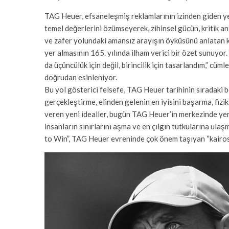
TAG Heuer, efsaneleşmiş reklamlarının izinden giden y
temel değerlerini özümseyerek, zihinsel gücün, kritik an
ve zafer yolundaki amansız arayışın öyküsünü anlatan
yer almasının 165. yılında ilham verici bir özet sunuyor.
da üçüncülük için değil, birincilik için tasarlandım,” cü
doğrudan esinleniyor.
Bu yol gösterici felsefe, TAG Heuer tarihinin sıradaki b
gerçekleştirme, elinden gelenin en iyisini başarma, fiz
veren yeni idealler, bugün TAG Heuer’in merkezinde yer
insanların sınırlarını aşma ve en çılgın tutkularına ul
to Win”, TAG Heuer evreninde çok önem taşıyan “kairos”u