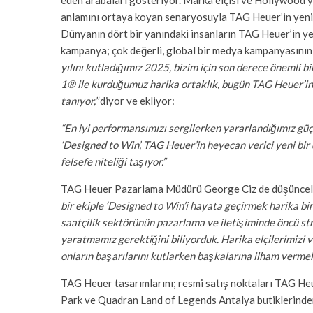
eden arabaları gösteriyor. Marka elçisi ve Hollywood y
anlamını ortaya koyan senaryosuyla TAG Heuer’in yeni 
Dünyanın dört bir yanındaki insanların TAG Heuer’in ye
kampanya; çok değerli, global bir medya kampanyasının
yılını kutladığımız 2025, bizim için son derece önemli 
1® ile kurduğumuz harika ortaklık, bugün TAG Heuer’in
tanıyor,”
diyor ve ekliyor:
“En iyi performansımızı sergilerken yararlandığımız güç v
‘Designed to Win’, TAG Heuer’in heyecan verici yeni bir 
felsefe niteliği taşıyor.”
TAG Heuer Pazarlama Müdürü George Ciz de düşüncele
bir ekiple ‘Designed to Win’i hayata geçirmek harika b
saatçilik sektörünün pazarlama ve iletişiminde öncü str
yaratmamız gerektiğini biliyorduk. Harika elçilerimizi 
onların başarılarını kutlarken başkalarına ilham vermek
TAG Heuer tasarımlarını; resmi satış noktaları TAG He
Park ve Quadran Land of Legends Antalya butiklerinden