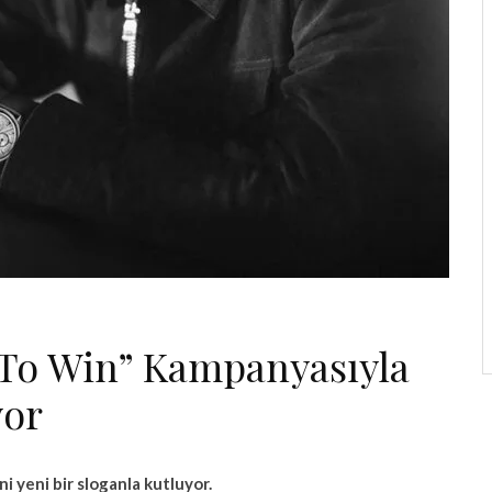
To Win” Kampanyasıyla
yor
ni yeni bir sloganla kutluyor.