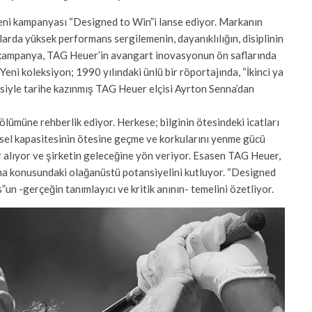
eni kampanyası “Designed to Win”i lanse ediyor. Markanın
larda yüksek performans sergilemenin, dayanıklılığın, disiplinin
 kampanya, TAG Heuer’in avangart inovasyonun ön saflarında
 Yeni koleksiyon; 1990 yılındaki ünlü bir röportajında, “İkinci ya
mlesiyle tarihe kazınmış TAG Heuer elçisi Ayrton Senna’dan
ölümüne rehberlik ediyor. Herkese; bilginin ötesindeki icatları
iksel kapasitesinin ötesine geçme ve korkularını yenme gücü
 alıyor ve şirketin geleceğine yön veriyor. Esasen TAG Heuer,
aşma konusundaki olağanüstü potansiyelini kutluyor. “Designed
n -gerçeğin tanımlayıcı ve kritik anının- temelini özetliyor.