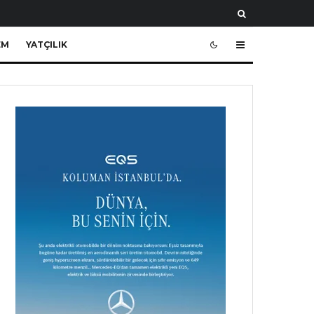
EM
YATÇILIK