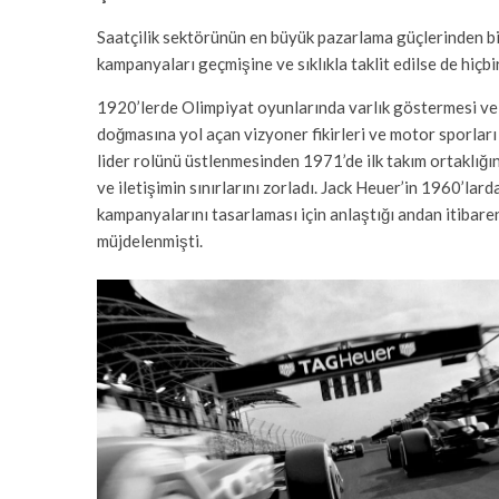
Saatçilik sektörünün en büyük pazarlama güçlerinden biri
kampanyaları geçmişine ve sıklıkla taklit edilse de hiç
1920’lerde Olimpiyat oyunlarında varlık göstermesi ve
doğmasına yol açan vizyoner fikirleri ve motor sporları 
lider rolünü üstlenmesinden 1971’de ilk takım ortaklığın
ve iletişimin sınırlarını zorladı. Jack Heuer’in 1960’lard
kampanyalarını tasarlaması için anlaştığı andan itibare
müjdelenmişti.