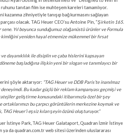
ıldızı Ryan Gosling’in seslendirmesi ve “Designed to Win”in
ruhunu tanıtan film ise muhteşem kareleri tamamlıyor.
ni kazanma zihniyetiyle tanışıp bağ kurmasını sağlayan
 parçası olacak. TAG Heuer CEO’su Antoine Pin, “
Şirketin 165.
bir sene. Yıl boyunca sunduğumuz olağanüstü ürünler ve Formula
 kimliğini yeniden hayal etmemize mükemmel bir fırsat
e dayanıklılık ile disiplin ve çaba hislerini kapsayan
döneme başladığına ilişkin yeni bir slogan ve tanımlayıcı bir
rini şöyle aktarıyor:
“TAG Heuer ve DDB Paris’te inanılmaz
ir deneyimdi. Bu kadar güçlü bir reklam kampanyası geçmişi ve
atejiler geliştirme konusundaki itibarımızla özel bir şey
ve ortaklarımızı bu çarpıcı görüntülerin merkezine koymak ve
, TAG Heuer’i eşsiz kılan şeyin özünü oluşturuyor.”
uer İstinye Park, TAG Heuer Galataport, Quadran İzmir İstinye
 ya da quadran.com.tr web sitesi üzerinden uluslararası