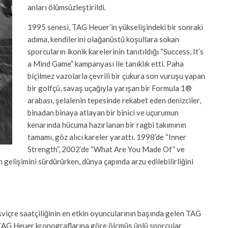
anları ölümsüzleştirildi.
1995 senesi, TAG Heuer’in yükselişindeki bir sonraki
adıma, kendilerini olağanüstü koşullara sokan
sporcuların ikonik karelerinin tanıtıldığı “Success, It’s
a Mind Game” kampanyası ile tanıklık etti. Paha
biçilmez vazolarla çevrili bir çukura son vuruşu yapan
bir golfçü, savaş uçağıyla yarışan bir Formula 1®
arabası, şelalenin tepesinde rekabet eden denizciler,
binadan binaya atlayan bir binici ve uçurumun
kenarında hücuma hazırlanan bir ragbi takımının
tamamı, göz alıcı kareler yarattı. 1998’de “Inner
Strength”, 2002’de “What Are You Made Of” ve
gelişimini sürdürürken, dünya çapında arzu edilebilirliğini
 İsviçre saatçiliğinin en etkin oyuncularının başında gelen TAG
ı TAG Heuer kronograflarına göre ölçmüş ünlü sporcular