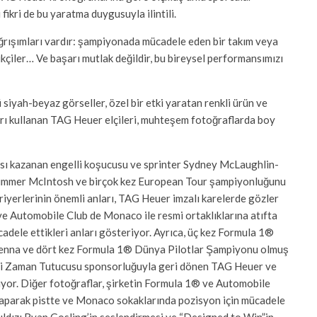
fikri de bu yaratma duygusuyla ilintili.
ağrışımları vardır: şampiyonada mücadele eden bir takım veya
likçiler… Ve başarı mutlak değildir, bu bireysel performansımızı
siyah-beyaz görseller, özel bir etki yaratan renkli ürün ve
arı kullanan TAG Heuer elçileri, muhteşem fotoğraflarda boy
sı kazanan engelli koşucusu ve sprinter Sydney McLaughlin-
Summer McIntosh ve birçok kez European Tour şampiyonluğunu
yerlerinin önemli anları, TAG Heuer imzalı karelerde gözler
ve Automobile Club de Monaco ile resmi ortaklıklarına atıfta
dele ettikleri anları gösteriyor. Ayrıca, üç kez Formula 1®
enna ve dört kez Formula 1® Dünya Pilotlar Şampiyonu olmuş
i Zaman Tutucusu sponsorluğuyla geri dönen TAG Heuer ve
ıyor. Diğer fotoğraflar, şirketin Formula 1® ve Automobile
yaparak pistte ve Monaco sokaklarında pozisyon için mücadele