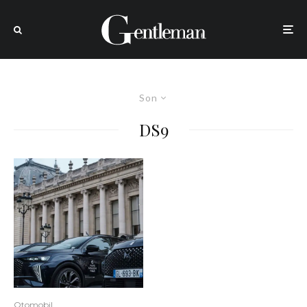
Son
DS9
Otomobil