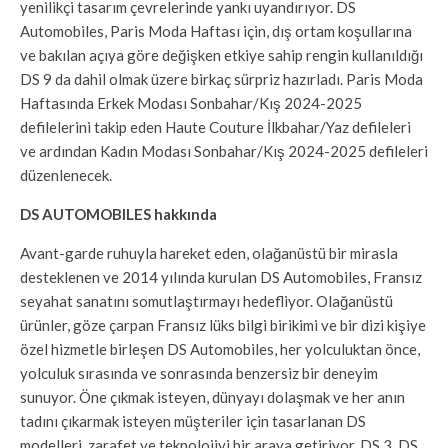
yenilikçi tasarım çevrelerinde yankı uyandırıyor. DS
Automobiles, Paris Moda Haftası için, dış ortam koşullarına
ve bakılan açıya göre değişken etkiye sahip rengin kullanıldığı
DS 9 da dahil olmak üzere birkaç sürpriz hazırladı. Paris Moda
Haftasında Erkek Modası Sonbahar/Kış 2024-2025
defilelerini takip eden Haute Couture İlkbahar/Yaz defileleri
ve ardından Kadın Modası Sonbahar/Kış 2024-2025 defileleri
düzenlenecek.
DS AUTOMOBILES hakkında
Avant-garde ruhuyla hareket eden, olağanüstü bir mirasla
desteklenen ve 2014 yılında kurulan DS Automobiles, Fransız
seyahat sanatını somutlaştırmayı hedefliyor. Olağanüstü
ürünler, göze çarpan Fransız lüks bilgi birikimi ve bir dizi kişiye
özel hizmetle birleşen DS Automobiles, her yolculuktan önce,
yolculuk sırasında ve sonrasında benzersiz bir deneyim
sunuyor. Öne çıkmak isteyen, dünyayı dolaşmak ve her anın
tadını çıkarmak isteyen müşteriler için tasarlanan DS
modelleri, zarafet ve teknolojiyi bir araya getiriyor. DS 3, DS