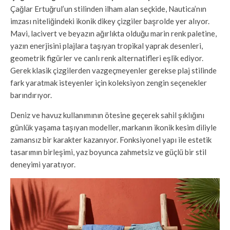
Çağlar Ertuğrul’un stilinden ilham alan seçkide, Nautica’nın
imzası niteliğindeki ikonik dikey çizgiler başrolde yer alıyor.
Mavi, lacivert ve beyazın ağırlıkta olduğu marin renk paletine,
yazın enerjisini plajlara taşıyan tropikal yaprak desenleri,
geometrik figürler ve canlı renk alternatifleri eşlik ediyor.
Gerek klasik çizgilerden vazgeçmeyenler gerekse plaj stilinde
fark yaratmak isteyenler için koleksiyon zengin seçenekler
barındırıyor.
Deniz ve havuz kullanımının ötesine geçerek sahil şıklığını
günlük yaşama taşıyan modeller, markanın ikonik kesim diliyle
zamansız bir karakter kazanıyor. Fonksiyonel yapı ile estetik
tasarımın birleşimi, yaz boyunca zahmetsiz ve güçlü bir stil
deneyimi yaratıyor.