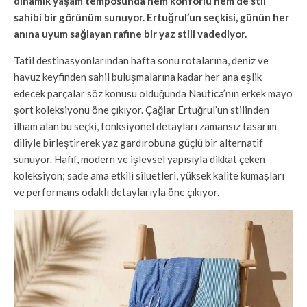
dinamik yaşam temposunda hem konforlu hem de stil
sahibi bir görünüm sunuyor. Ertuğrul’un seçkisi, günün her
anına uyum sağlayan rafine bir yaz stili vadediyor.
Tatil destinasyonlarından hafta sonu rotalarına, deniz ve
havuz keyfinden sahil buluşmalarına kadar her ana eşlik
edecek parçalar söz konusu olduğunda Nautica’nın erkek mayo
şort koleksiyonu öne çıkıyor. Çağlar Ertuğrul’un stilinden
ilham alan bu seçki, fonksiyonel detayları zamansız tasarım
diliyle birleştirerek yaz gardırobuna güçlü bir alternatif
sunuyor. Hafif, modern ve işlevsel yapısıyla dikkat çeken
koleksiyon; sade ama etkili siluetleri, yüksek kalite kumaşları
ve performans odaklı detaylarıyla öne çıkıyor.