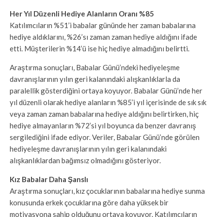
Her Yıl Düzenli Hediye Alanların Oranı %85
Katılımcıların %51’i babalar gününde her zaman babalarına
hediye aldıklarını, %26’sı zaman zaman hediye aldığını ifade
etti. Müşterilerin %14’ü ise hiç hediye almadığını belirtti.
Araştırma sonuçları, Babalar Günü’ndeki hediyeleşme
davranışlarının yılın geri kalanındaki alışkanlıklarla da
paralellik gösterdiğini ortaya koyuyor. Babalar Günü’nde her
yıl düzenli olarak hediye alanların %85’i yıl içerisinde de sık sık
veya zaman zaman babalarına hediye aldığını belirtirken, hiç
hediye almayanların %72’si yıl boyunca da benzer davranış
sergilediğini ifade ediyor. Veriler, Babalar Günü’nde görülen
hediyeleşme davranışlarının yılın geri kalanındaki
alışkanlıklardan bağımsız olmadığını gösteriyor.
Kız Babalar Daha Şanslı
Araştırma sonuçları, kız çocuklarının babalarına hediye sunma
konusunda erkek çocuklarına göre daha yüksek bir
motivasyona sahip olduğunu ortaya koyuyor. Katılımcıların