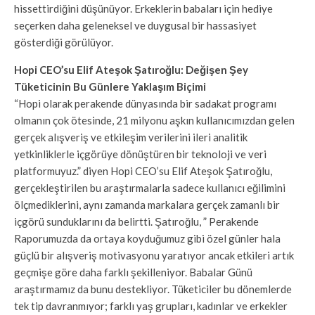
hissettirdiğini düşünüyor. Erkeklerin babaları için hediye
seçerken daha geleneksel ve duygusal bir hassasiyet
gösterdiği görülüyor.
Hopi CEO’su Elif Ateşok Şatıroğlu: Değişen Şey
Tüketicinin Bu Günlere Yaklaşım Biçimi
“Hopi olarak perakende dünyasında bir sadakat programı
olmanın çok ötesinde, 21 milyonu aşkın kullanıcımızdan gelen
gerçek alışveriş ve etkileşim verilerini ileri analitik
yetkinliklerle içgörüye dönüştüren bir teknoloji ve veri
platformuyuz.” diyen Hopi CEO’su Elif Ateşok Şatıroğlu,
gerçekleştirilen bu araştırmalarla sadece kullanıcı eğilimini
ölçmediklerini, aynı zamanda markalara gerçek zamanlı bir
içgörü sunduklarını da belirtti. Şatıroğlu, ” Perakende
Raporumuzda da ortaya koyduğumuz gibi özel günler hala
güçlü bir alışveriş motivasyonu yaratıyor ancak etkileri artık
geçmişe göre daha farklı şekilleniyor. Babalar Günü
araştırmamız da bunu destekliyor. Tüketiciler bu dönemlerde
tek tip davranmıyor; farklı yaş grupları, kadınlar ve erkekler