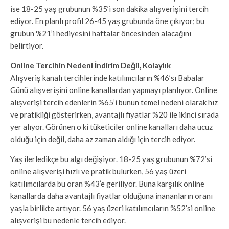
ise 18-25 yaş grubunun %35’i son dakika alışverişini tercih
ediyor. En planlı profil 26-45 yaş grubunda öne çıkıyor; bu
grubun %21’i hediyesini haftalar öncesinden alacağını
belirtiyor.
Online Tercihin Nedeni İndirim Değil, Kolaylık
Alışveriş kanalı tercihlerinde katılımcıların %46’sı Babalar
Günü alışverişini online kanallardan yapmayı planlıyor. Online
alışverişi tercih edenlerin %65’i bunun temel nedeni olarak hız
ve pratikliği gösterirken, avantajlı fiyatlar %20 ile ikinci sırada
yer alıyor. Görünen o ki tüketiciler online kanalları daha ucuz
olduğu için değil, daha az zaman aldığı için tercih ediyor.
Yaş ilerledikçe bu algı değişiyor. 18-25 yaş grubunun %72’si
online alışverişi hızlı ve pratik bulurken, 56 yaş üzeri
katılımcılarda bu oran %43’e geriliyor. Buna karşılık online
kanallarda daha avantajlı fiyatlar olduğuna inananların oranı
yaşla birlikte artıyor. 56 yaş üzeri katılımcıların %52’si online
alışverişi bu nedenle tercih ediyor.