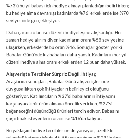
%73’ü bu yıl babası için hediye almayı planladığını belirtirken;
bu hediye alma davranışı kadınlarda %76, erkeklerde ise %70
seviyesinde gerçekleşiyor.
Daha çarpıcı olan ise düzenli hediyeleşme alışkanlığı. ‘Her
zaman hediye alırım’ diyen kadınların oranı %58 seviyesine
ulaşırken, erkeklerde bu oran %46. Sonuçlar gösteriyor ki
Babalar Günü’nde kız babaları daha şanslı. Kadınların her yıl
düzenli hediye alma oranı erkeklerden 12 puan daha yüksek.
Alışverişte Tercihler Sürpriz Değil, İhtiyaç
Araştırma sonuçları, Babalar Günü alışverişlerinde
duygusallıktan çok ihtiyaçların belirleyici olduğunu
gösteriyor. Katılımcıların %37’si babalarının ihtiyacını
karşılayacak bir ürün almaya öncelik verirken, %27’si
beğeneceğini düşündüğü ürünleri tercih ediyor. Babasını
şaşırtmak isteyenlerin oranı ise %16’da kalıyor.
Bu yaklaşım hediye tercihlerine de yansıyor; özellikle
teknoloji kategorisinde 46-55 yaş grubunun %28 ile öne