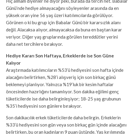
Hiç almam diyenler ne diyor peki, burada da tercih net. Babalar
Günü’nde hediye almayacağını söyleyenler arasında da en
yüksek oran yine 56 yaş üzeri katılımcılarda görülüyor.
Görünen o ki bu grup için Babalar Günü bir kararsızlık alanı
değil. Alacaksa alıyor, almayacaksa da buna en baştan karar
veriyor. Diğer yaş gruplarında görülen tereddütler yerini
daha net tercihlere bırakıyor.
Hediye Kararı Son Haftaya, Erkeklerde ise Son Güne
Kalıyor
Araştırmada katılımcıların %53’ü hediyesini son hafta içinde
alacağını belirtirken, %28’i alışveriş için son birkaç günü
beklemeyi planlıyor. Yalnızca %19’luk bir kesim haftalar
öncesinden hazırlığını tamamlıyor. Son dakika eğilimi genç
tüketicilerde ise daha belirginleşiyor; 18-25 yaş grubunun
%35’i hediyesini son günlere bırakıyor.
Son dakikacılık erkek tüketicilerde daha belirgin. Erkeklerin
%33’ü hediyesini son gün veya son birkaç gün içinde alacağını
belirtirken, bu oran kadınların 9 puan üstünde. Yaş kırılımında