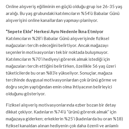
Online alışveriş eğiliminin en güçlü olduğu grup ise 26-35 yaş
aralığı. Bu yaş grubundaki katılımcıların %54’ü Babalar Günü
alışverişini online kanallardan yapmayı planlıyor.
“Sepete Ekle” Herkesi Aynı Nedenle İkna Etmiyor
Katılımcıların %28’i Babalar Günü alışverişinde fiziksel
mağazaları tercih edeceğini belirtiyor. Ancak mağazayı
seçenlerin motivasyonları tek bir noktada buluşmuyor.
Katılımcıların %70’i hediyeyi görerek almak istediği için
mağazaları tercih ettiğini belirtirken, özellikle 56 yaş üzeri
tüketicilerde bu oran %83’e yükseliyor. Sonuçlar, mağaza
tercihinde duygusal motivasyonlardan çok ürünü görme ve
doğru seçim yaptığından emin olma ihtiyacının belirleyici
olduğunu gösteriyor.
Fiziksel alışveriş motivasyonlarında ezber bozan bir detay
dikkat çekiyor. Kadınların %74’ü “ürünü görerek almak” için
mağazaya giderken; erkeklerin %25’i (kadınlarda bu oran %18)
fiziksel kanaldan alınan hediyenin çok daha özenli ve anlamlı