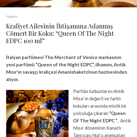
Yaşam
Kraliyet Ailesinin İhtişamına Adanmış
Cömert Bir Koku: “Queen Of The Night
EDPC 100 ml”
İtalyan parfümevi The Merchant of Venice markasının
yeni parfümü “Queen of the Night EDPC”, ilhamını, Antik
Mısır’ın savaşçı kraliçesi Amanishaketo’nun hazinesinden
alıyor.
Parfüm tutkunlarını Antik
Mısır’ın değerli ve farklı
kokuları arasında mistik bir
yolculuğa çıkaran
“Queen
Of The Night EDPC ”
, Antik
Mısır döneminin Kanatlı
Tanrıçası Nut’u anımsatan