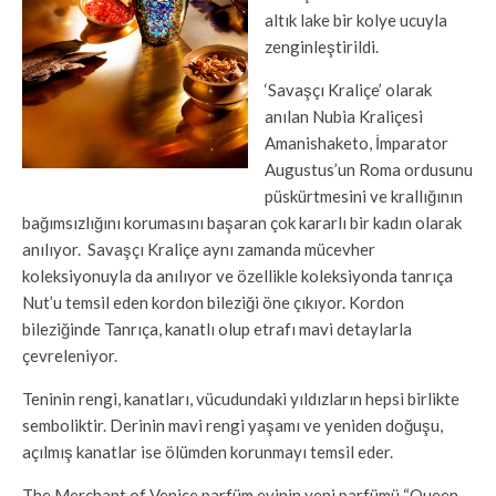
altık lake bir kolye ucuyla
zenginleştirildi.
‘Savaşçı Kraliçe’ olarak
anılan Nubia Kraliçesi
Amanishaketo, İmparator
Augustus’un Roma ordusunu
püskürtmesini ve krallığının
bağımsızlığını korumasını başaran çok kararlı bir kadın olarak
anılıyor. Savaşçı Kraliçe aynı zamanda mücevher
koleksiyonuyla da anılıyor ve özellikle koleksiyonda tanrıça
Nut’u temsil eden kordon bileziği öne çıkıyor. Kordon
bileziğinde Tanrıça, kanatlı olup etrafı mavi detaylarla
çevreleniyor.
Teninin rengi, kanatları, vücudundaki yıldızların hepsi birlikte
semboliktir. Derinin mavi rengi yaşamı ve yeniden doğuşu,
açılmış kanatlar ise ölümden korunmayı temsil eder.
The Merchant of Venice parfüm evinin yeni parfümü “Queen