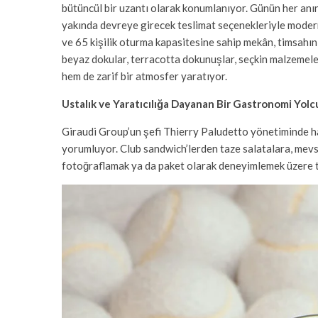
bütüncül bir uzantı olarak konumlanıyor. Günün her anı
yakında devreye girecek teslimat seçenekleriyle modern
ve 65 kişilik oturma kapasitesine sahip mekân, timsahın 
beyaz dokular, terracotta dokunuşlar, seçkin malzemeler
hem de zarif bir atmosfer yaratıyor.
Ustalık ve Yaratıcılığa Dayanan Bir Gastronomi Yol
Giraudi Group’un şefi Thierry Paludetto yönetiminde ha
yorumluyor. Club sandwich’lerden taze salatalara, mevs
fotoğraflamak ya da paket olarak deneyimlemek üzere t