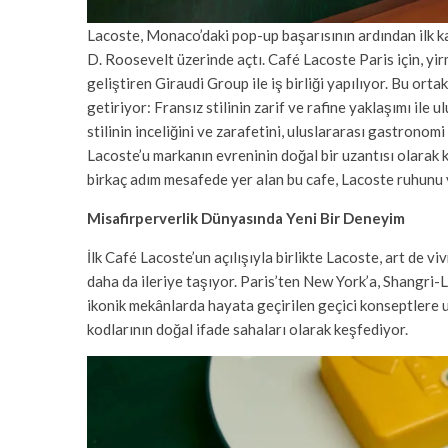
Lacoste, Monaco’daki pop-up başarısının ardından ilk ka
D. Roosevelt üzerinde açtı. Café Lacoste Paris için, yir
geliştiren Giraudi Group ile iş birliği yapılıyor. Bu orta
getiriyor: Fransız stilinin zarif ve rafine yaklaşımı ile
stilinin inceliğini ve zarafetini, uluslararası gastrono
Lacoste’u markanın evreninin doğal bir uzantısı olarak
birkaç adım mesafede yer alan bu cafe, Lacoste ruhunu 
Misafirperverlik Dünyasında Yeni Bir Deneyim
İlk Café Lacoste’un açılışıyla birlikte Lacoste, art de vi
daha da ileriye taşıyor. Paris’ten New York’a, Shangri-L
ikonik mekânlarda hayata geçirilen geçici konseptlere u
kodlarının doğal ifade sahaları olarak keşfediyor.