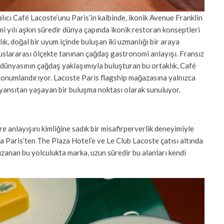
lıcı Café Lacoste’unu Paris’in kalbinde, ikonik Avenue Franklin
mi yılı aşkın süredir dünya çapında ikonik restoran konseptleri
klık, doğal bir uyum içinde buluşan iki uzmanlığı bir araya
 uluslararası ölçekte tanınan çağdaş gastronomi anlayışı. Fransız
mi dünyasının çağdaş yaklaşımıyla buluşturan bu ortaklık, Café
 konumlandırıyor. Lacoste Paris flagship mağazasına yalnızca
yansıtan yaşayan bir buluşma noktası olarak sunuluyor.
vre anlayışını kimliğine sadık bir misafirperverlik deneyimiyle
a Paris’ten The Plaza Hotel’e ve Le Club Lacoste çatısı altında
zanan bu yolculukta marka, uzun süredir bu alanları kendi