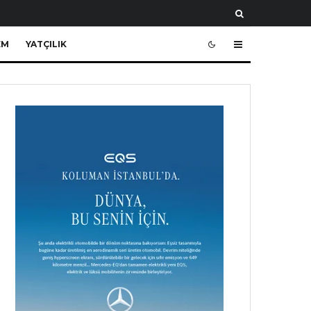
EM
YATÇILIK