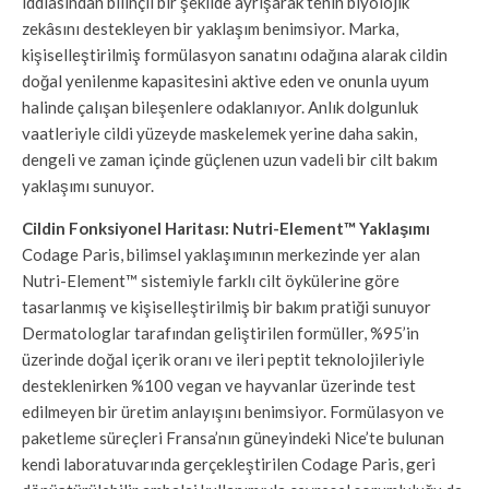
iddiasından bilinçli bir şekilde ayrışarak tenin biyolojik
zekâsını destekleyen bir yaklaşım benimsiyor. Marka,
kişiselleştirilmiş formülasyon sanatını odağına alarak cildin
doğal yenilenme kapasitesini aktive eden ve onunla uyum
halinde çalışan bileşenlere odaklanıyor. Anlık dolgunluk
vaatleriyle cildi yüzeyde maskelemek yerine daha sakin,
dengeli ve zaman içinde güçlenen uzun vadeli bir cilt bakım
yaklaşımı sunuyor.
Cildin Fonksiyonel Haritası: Nutri-Element™ Yaklaşımı
Codage Paris, bilimsel yaklaşımının merkezinde yer alan
Nutri-Element™ sistemiyle farklı cilt öykülerine göre
tasarlanmış ve kişiselleştirilmiş bir bakım pratiği sunuyor
Dermatologlar tarafından geliştirilen formüller, %95’in
üzerinde doğal içerik oranı ve ileri peptit teknolojileriyle
desteklenirken %100 vegan ve hayvanlar üzerinde test
edilmeyen bir üretim anlayışını benimsiyor. Formülasyon ve
paketleme süreçleri Fransa’nın güneyindeki Nice’te bulunan
kendi laboratuvarında gerçekleştirilen Codage Paris, geri