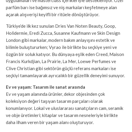
uygulamaları ve masterclass içerikleriyle destekleniyor. Özel
parfüm barı ise bağımsız ve niş markaları keşfetmeye alan
açarak alışverişi keyifli bir ritüele dönüştürüyor.
Türkiye’de ilk kez sunulan Dries Van Noten Beauty, Goop,
Holidermie, Eredi Zucca, Susanne Kaufmann ve Skin Design
London gibi markalar, modern bakım anlayışını estetik ve
bilimle buluştururken; Vyrao ile birlikte bu seçkiye yeni ve
özgün bir soluk katıyor. Bu dünyaya eşlik eden Creed, Maison
Francis Kurkdjian, La Prairie, La Mer, Loewe Perfumes ve
Clive Christian gibi sektörün güçlü referans markaları ise
seçkiyi tamamlayarak ayrıcalıklı bir güzellik deneyimi sunuyor.
Ev ve yaşam: Tasarım ile sanat arasında
Ev ve yaşam alanında ürünler, dekor objesinden çok
koleksiyon değeri taşıyan tasarım parçaları olarak
konumlanıyor. Lokal ve uluslararası sanatçıların cam, seramik
ve obje üretimleri; kitaplar ve tasarım nesneleriyle birlikte
daha ilham veren bir yaşam alanı oluşturuyor.