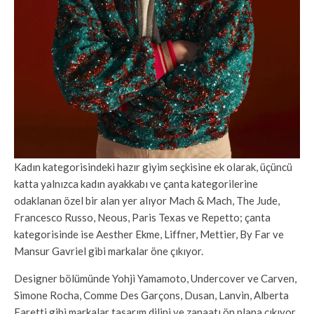
Kadın kategorisindeki hazır giyim seçkisine ek olarak, üçüncü
katta yalnızca kadın ayakkabı ve çanta kategorilerine
odaklanan özel bir alan yer alıyor Mach & Mach, The Jude,
Francesco Russo, Neous, Paris Texas ve Repetto; çanta
kategorisinde ise Aesther Ekme, Liffner, Mettier, By Far ve
Mansur Gavriel gibi markalar öne çıkıyor.
Designer bölümünde Yohji Yamamoto, Undercover ve Carven,
Simone Rocha, Comme Des Garçons, Dusan, Lanvin, Alberta
Faretti gibi markalar tasarım dilini ve zanaatı ön plana çıkıyor.