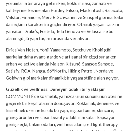
yorumlarla bir araya getirirken; köklü mirası, zanaati ve
kaliteyi merkezine alan Purdey, Filson, Mackintosh, Baracuta,
Valstar, Finamore, Merz B. Schwanen ve Sunspel gibi markalar
da seçkinin karakterini güçlendiriyor. Otantik yaşam tarzını
yansıtan Drake’s, Fortela, Tela Genova ve Velasca ise bu
alanın güçlü yapı taşları arasında yer alıyor.
Dries Van Noten, Yohji Yamamoto, Setchu ve Khoki gibi
markalar daha avant-garde ve artisanal bir çizgi sunarken;
urban ve active alanda Maison Kitsuné, Samsoe Samsoe,
Satisfy, ROA, Nanga, 66°North, Hiking Patrol, Norda ve
Goldwin gibi markalar dinamik bir yaşam stiline alan açıyor.
Güzellik ve wellness: Deneyim odaklı bir yaklaşım
COMMUNITÉ’de kozmetik, yalnızca ürün sunumunun ötesine
geçerek bir keşif alanına dönüşüyor. Koklamak, denemek ve
hissetmek üzerine kurulu bu yapı; niş parfümler, skincare,
güneş ürünleri ve clean beauty odaklı markaları kapsayan
geniş seçki; bakım odaları, wellness alanı, red light therapy