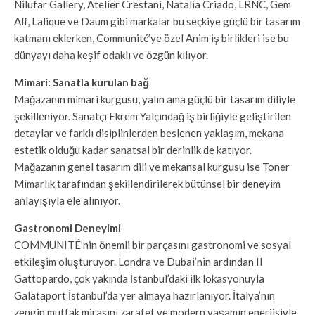
Nilufar Gallery, Atelier Crestani, Natalia Criado, LRNC, Gem
Alf, Lalique ve Daum gibi markalar bu seçkiye güçlü bir tasarım
katmanı eklerken, Communité’ye özel Anim iş birlikleri ise bu
dünyayı daha keşif odaklı ve özgün kılıyor.
Mimari: Sanatla kurulan bağ
Mağazanın mimari kurgusu, yalın ama güçlü bir tasarım diliyle
şekilleniyor. Sanatçı Ekrem Yalçındağ iş birliğiyle geliştirilen
detaylar ve farklı disiplinlerden beslenen yaklaşım, mekana
estetik olduğu kadar sanatsal bir derinlik de katıyor.
Mağazanın genel tasarım dili ve mekansal kurgusu ise Toner
Mimarlık tarafından şekillendirilerek bütünsel bir deneyim
anlayışıyla ele alınıyor.
Gastronomi Deneyimi
COMMUNITÉ’nin önemli bir parçasını gastronomi ve sosyal
etkileşim oluşturuyor. Londra ve Dubai’nin ardından Il
Gattopardo, çok yakında İstanbul’daki ilk lokasyonuyla
Galataport İstanbul’da yer almaya hazırlanıyor. İtalya’nın
zengin mutfak mirasını zarafet ve modern yaşamın enerjisiyle