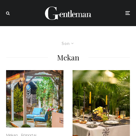
Son
Mekan
Mekan
Röportaj