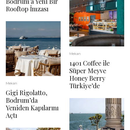
Bodrum’a Yeni Bir
Rooftop İmzası
Mekan
1401 Coffee ile
Süper Meyve
Honey Berry
Mekan
Türkiye’de
Gigi Rigolatto,
Bodrum’da
Yeniden Kapılarını
Açtı