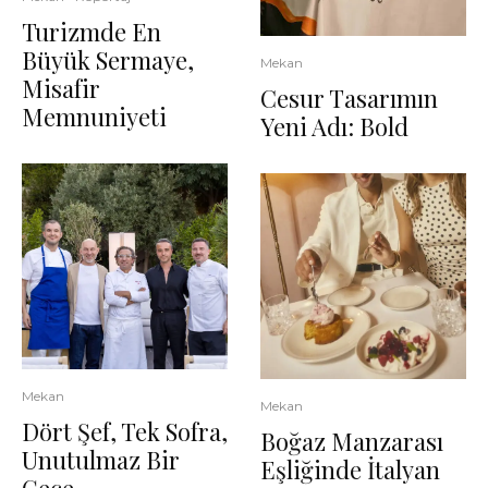
Turizmde En
Büyük Sermaye,
Mekan
Misafir
Cesur Tasarımın
Memnuniyeti
Yeni Adı: Bold
Mekan
Mekan
Dört Şef, Tek Sofra,
Boğaz Manzarası
Unutulmaz Bir
Eşliğinde İtalyan