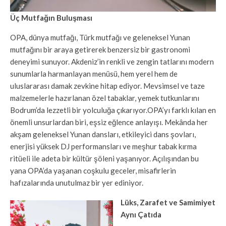
Üç Mutfağın Buluşması
OPA, dünya mutfağı, Türk mutfağı ve geleneksel Yunan
mutfağını bir araya getirerek benzersiz bir gastronomi
deneyimi sunuyor. Akdeniz’in renkli ve zengin tatlarını modern
sunumlarla harmanlayan menüsü, hem yerel hem de
uluslararası damak zevkine hitap ediyor. Mevsimsel ve taze
malzemelerle hazırlanan özel tabaklar, yemek tutkunlarını
Bodrum’da lezzetli bir yolculuğa çıkarıyor.OPA’yı farklı kılan en
önemli unsurlardan biri, eşsiz eğlence anlayışı. Mekânda her
akşam geleneksel Yunan dansları, etkileyici dans şovları,
enerjisi yüksek DJ performansları ve meşhur tabak kırma
ritüeli ile adeta bir kültür şöleni yaşanıyor. Açılışından bu
yana OPA’da yaşanan coşkulu geceler, misafirlerin
hafızalarında unutulmaz bir yer ediniyor.
Lüks, Zarafet ve Samimiyet
Aynı Çatıda