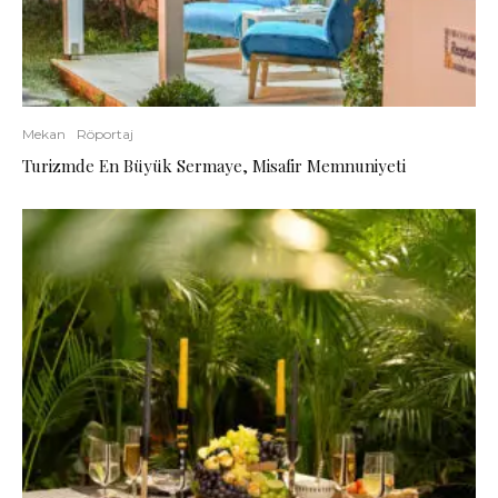
Mekan
Röportaj
Turizmde En Büyük Sermaye, Misafir Memnuniyeti