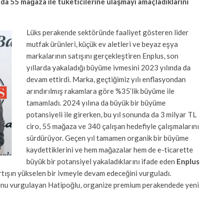
da 55 mağaza ile tüketicilerine ulaşmayı amaçladıklarını
Lüks perakende sektöründe faaliyet gösteren lider
mutfak ürünleri, küçük ev aletleri ve beyaz eşya
markalarının satışını gerçekleştiren Enplus, son
yıllarda yakaladığı büyüme ivmesini 2023 yılında da
devam ettirdi. Marka, geçtiğimiz yılı enflasyondan
arındırılmış rakamlara göre %35’lik büyüme ile
tamamladı. 2024 yılına da büyük bir büyüme
potansiyeli ile girerken, bu yıl sonunda da 3 milyar TL
ciro, 55 mağaza ve 340 çalışan hedefiyle çalışmalarını
sürdürüyor. Geçen yıl tamamen organik bir büyüme
kaydettiklerini ve hem mağazalar hem de e-ticarette
büyük bir potansiyel yakaladıklarını ifade eden
Enplus
artışın yükselen bir ivmeyle devam edeceğini vurguladı.
ğunu vurgulayan Hatipoğlu, organize premium perakendede yeni