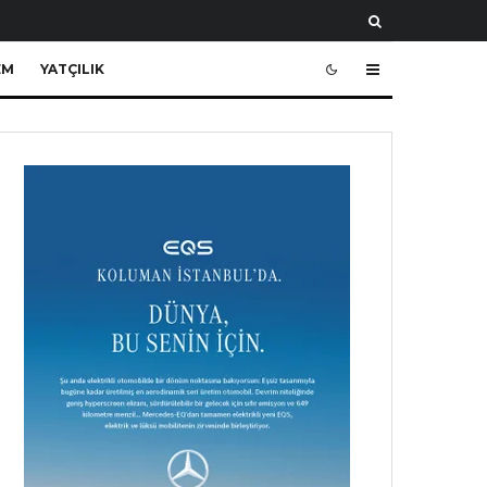
EM
YATÇILIK