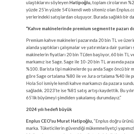
ulaştıklarını söyleyen
Hatipoğlu,
toplam cirolarının %2
yüzde 25’in yüzde 54’ü kendi web sitemiz olan Enplus.co
yerlerindeki satışlardan oluşuyor. Burada sağlıklı bir 
“Kahve makinelerinde premium segmentte pazarı d
Premium kahve makineleri pazarında 20 bin TL ve üzer
alanda yaptıkları çalışmalar ve yatırımlara dair şunları
makinelerin fiyatları 20 bin TL’den başlıyor, 60 bin TL v
markamız ise Sage. Sage ile 10-20 bin TL arasında paz
%100. Barista tipi makinelerde şu anda Sage öncü bir 
göre Sage ortalama %80 ile ve Jura ortalama %40 ile 
Hola Sol ismiyle kendi kahve markamızı da pazara sund
sağladık. 2023’te ise %81 satış artışı kaydettik. Bu yıl
65’lik büyümeyi şimdiden yakalamış durumdayız.”
2024 yılı hedefi büyük
Enplus CEO’su Murat Hatipoğlu,
“Enplus doğru ürünü, 
marka. Tüketicilerin güvendiği mükemmeliyetçi yapımızl