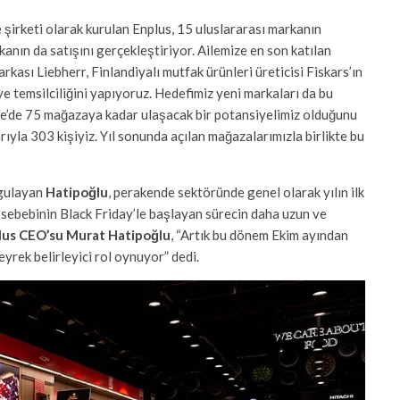
le şirketi olarak kurulan Enplus, 15 uluslararası markanın
nın da satışını gerçekleştiriyor. Ailemize en son katılan
rkası Liebherr, Finlandiyalı mutfak ürünleri üreticisi Fiskars’ın
ye temsilciliğini yapıyoruz. Hedefimiz yeni markaları da bu
ye’de 75 mağazaya kadar ulaşacak bir potansiyelimiz olduğunu
rıyla 303 kişiyiz. Yıl sonunda açılan mağazalarımızla birlikte bu
rgulayan
Hatipoğlu
, perakende sektöründe genel olarak yılın ilk
da sebebinin Black Friday’le başlayan sürecin daha uzun ve
lus CEO’su Murat Hatipoğlu
, “Artık bu dönem Ekim ayından
yrek belirleyici rol oynuyor” dedi.