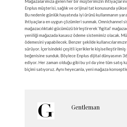
Mağazalarımıza gelen her bir müşterimizin ihtiyaçlarını
Enplus müşterisi, sağlık ve orijinal tat konusunda yükse
Bu nedenle günlük hayatında iyi ürünü kullanmanın yaratt
ihtiyaçlara en uygun çözümleri sunmak. Omnichannel siste
mağazacılıktaki gücümüzü birleştirerek ‘figital’ mağaza
yeniliği mağazada kasasız ödeme sistemimiz olacak. Mü
ödemesini yapabilecek. Benzer şekilde kullanıcılarımızı
sürüyor. İçerisindeki çeşitli içeriklerle kişiselleştiril
beğenisine sunduk. Böylece Enplus dijital dünyasının 
ediyor. Her zaman olduğu gibi bu yıl da yine tüm satış 
biçimi satıyoruz. Aynı heyecanla, yeni mağaza konsep
Gentleman