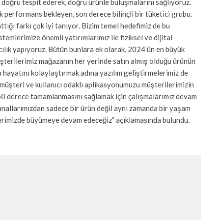
 doğru tespit ederek, doğru ürünle buluşmalarını sağlıyoruz.
k performans bekleyen, son derece bilinçli bir tüketici grubu.
ığı farkı çok iyi tanıyor. Bizim temel hedefimiz de bu
mlerimize önemli yatırımlarımız ile fiziksel ve dijital
cılık yapıyoruz. Bütün bunlara ek olarak, 2024’ün en büyük
şterilerimiz mağazanın her yerinde satın almış olduğu ürünün
n hayatını kolaylaştırmak adına yazılım geliştirmelerimiz de
miş müşteri ve kullanıcı odaklı aplikasyonumuzu müşterilerimizin
360 derece tamamlanmasını sağlamak için çalışmalarımız devam
kanallarımızdan sadece bir ürün değil aynı zamanda bir yaşam
tlerimizde büyümeye devam edeceğiz” açıklamasında bulundu.