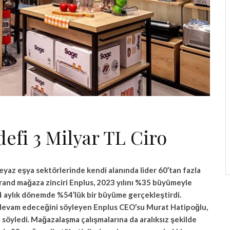
defi 3 Milyar TL Ciro
eyaz eşya sektörlerinde kendi alanında lider 60’tan fazla
rand mağaza zinciri Enplus, 2023 yılını %35 büyümeyle
lk 4 aylık dönemde %54’lük bir büyüme gerçekleştirdi.
e devam edeceğini söyleyen Enplus CEO’su Murat Hatipoğlu,
u söyledi. Mağazalaşma çalışmalarına da aralıksız şekilde