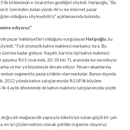
5’lik bölümünün e-ticaretten geldiğini söyledi. Hatipoğlu, “Bu
m.tr üzerinden, kalan yüzde 46’sı ise internet pazar
dağılım olduğunu söyleyebiliriz” açıklamasında bulundu.
omine ediyoruz”
inde pazar hakimiyetleri olduğunu vurgulayan
Hatipoğlu
, bu
 söyledi: “Full otomatik kahve makinesi markamız Jura. Bu
e üzerine kadar gidiyor. Kaşıklı, barista tipi kahve makinesi
ar payımız %53 civarında. 20-30 bin TL arasında ise neredeyse
marka ve her yıl büyümeyle devam ediyor. Nisan rakamlarına
premium segmentte pazara hâkim olan markalar. Bunun dışında
uk. 2022 yılında kahve satışlarımızda %118’lik büyüme
ın ilk 4 aylık döneminde de kahve makinesi satışlarımızda yüzde
doğru bir mağazacılık yapısıyla tüketiciye sunan güçlü bir çatı
a, en iyi çözüm noktası olacak şekilde organize oluyoruz.