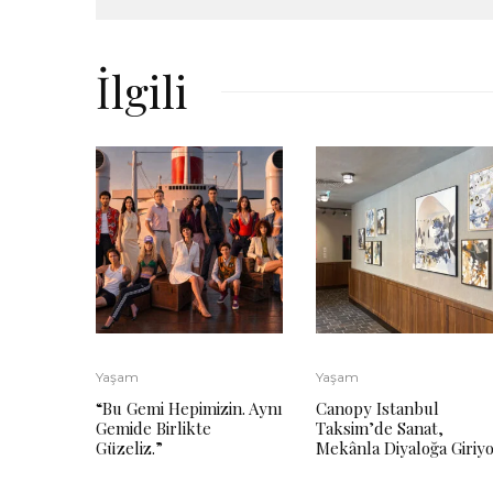
İlgili
Yaşam
Yaşam
“Bu Gemi Hepimizin. Aynı
Canopy Istanbul
Gemide Birlikte
Taksim’de Sanat,
Güzeliz.”
Mekânla Diyaloğa Giriy