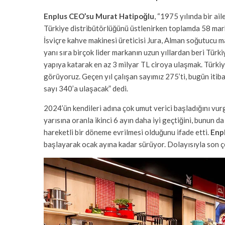
Enplus CEO’su Murat Hatipoğlu
, “1975 yılında bir ai
Türkiye distribütörlüğünü üstlenirken toplamda 58 marka
İsviçre kahve makinesi üreticisi Jura, Alman soğutucu ma
yanı sıra birçok lider markanın uzun yıllardan beri Türki
yapıya katarak en az 3 milyar TL ciroya ulaşmak. Türki
görüyoruz. Geçen yıl çalışan sayımız 275’ti, bugün itiba
sayı 340’a ulaşacak” dedi.
2024’ün kendileri adına çok umut verici başladığını vu
yarısına oranla ikinci 6 ayın daha iyi geçtiğini, bunun 
hareketli bir döneme evrilmesi olduğunu ifade etti.
Enp
başlayarak ocak ayına kadar sürüyor. Dolayısıyla son çe