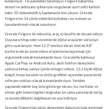
kullanılıyor. Ön paneldeki tanımlayıcı Folgore kabartma
deseni ve ambiyans ışıklarıyla vurgulanan ayırt edici karbon
bakır 3D dokunmatik iç kaplamayla öne çıkıyor. Grecale
Folgore’nin 14 yönlü elektrikli koltukları ise ısıtmalı ve
havalandırmalı olarak sunuluyor.
Grecale Folgore ile teknoloji, araç içi keyifte de devam ediyor.
Duyulara hitap eden sistemlerde dijital arayüzler sürücüye
göre uyarlanıyor. Hem 12,3″ merkezi ekran, hem de 8,8″
konforlu ekran, kontrollere erişimi kolaylaştırmak için
ergonomik olarak konumlandırılıyor. Grecale’de kablosuz
Apple CarPlay ve Android Auto, akıllı telefon deneyimini
yalnızca birkaç saniye içinde entegre ediyor. 12,3 inçlik dijital
kokpit, kolay kurulum ve üstün grafikler açısından pazarda bir
referans noktası olarak konumlandırılıyor. Yeniden
yapılandırılabilir baş üstü gösterge ekranı, hız, haritalar ve
yönler gibi temel bilgileri doğrudan ön cama yansıtarak sürüş
sırasında dikkatin dağılmasını en aza indiriyor.
Grecale Folgore’nin sürüş deneyimini daha hızlı hale getirmek