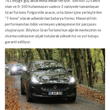
761 beygir güç aktarımına imkân veriyor. Son hızı 325 km/s
olan ve 0-100 hızlanmasını sadece 2 saniyede tamamlayan
GranTurismo Folgore’de aracın, orta tünel içine yerleştirilen
“T-bone” olarak adlandırılan batarya formu; Maserati’nin
performanstan ödün vermeyen yaklaşımının bir parçasını
oluşturuyor. Böylece GranTurismo’nun ağırlık merkezinin ve
oturma noktasının alçak tutularak yüksek hız ve yol tutuşu
garanti ediliyor.