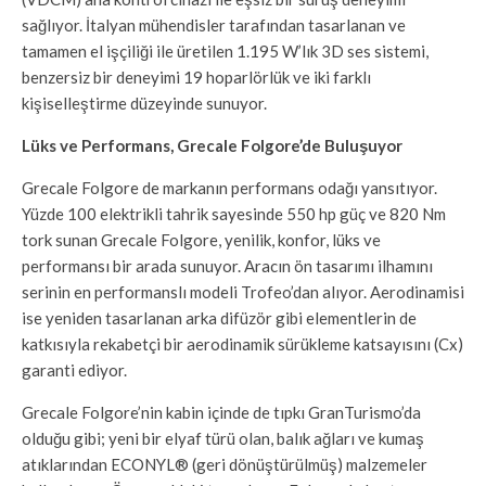
sağlıyor. İtalyan mühendisler tarafından tasarlanan ve
tamamen el işçiliği ile üretilen 1.195 W’lık 3D ses sistemi,
benzersiz bir deneyimi 19 hoparlörlük ve iki farklı
kişiselleştirme düzeyinde sunuyor.
Lüks ve Performans, Grecale Folgore’de Buluşuyor
Grecale Folgore de markanın performans odağı yansıtıyor.
Yüzde 100 elektrikli tahrik sayesinde 550 hp güç ve 820 Nm
tork sunan Grecale Folgore, yenilik, konfor, lüks ve
performansı bir arada sunuyor. Aracın ön tasarımı ilhamını
serinin en performanslı modeli Trofeo’dan alıyor. Aerodinamisi
ise yeniden tasarlanan arka difüzör gibi elementlerin de
katkısıyla rekabetçi bir aerodinamik sürükleme katsayısını (Cx)
garanti ediyor.
Grecale Folgore’nin kabin içinde de tıpkı GranTurismo’da
olduğu gibi; yeni bir elyaf türü olan, balık ağları ve kumaş
atıklarından ECONYL® (geri dönüştürülmüş) malzemeler