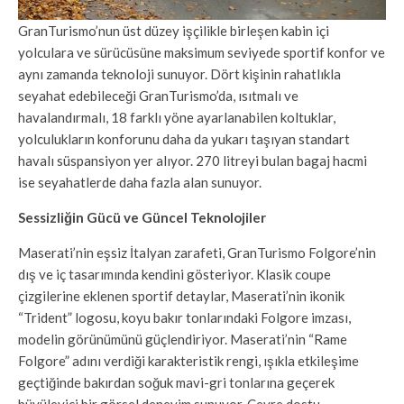
GranTurismo’nun üst düzey işçilikle birleşen kabin içi
yolculara ve sürücüsüne maksimum seviyede sportif konfor ve
aynı zamanda teknoloji sunuyor. Dört kişinin rahatlıkla
seyahat edebileceği GranTurismo’da, ısıtmalı ve
havalandırmalı, 18 farklı yöne ayarlanabilen koltuklar,
yolculukların konforunu daha da yukarı taşıyan standart
havalı süspansiyon yer alıyor. 270 litreyi bulan bagaj hacmi
ise seyahatlerde daha fazla alan sunuyor.
Sessizliğin Gücü ve Güncel Teknolojiler
Maserati’nin eşsiz İtalyan zarafeti, GranTurismo Folgore’nin
dış ve iç tasarımında kendini gösteriyor. Klasik coupe
çizgilerine eklenen sportif detaylar, Maserati’nin ikonik
“Trident” logosu, koyu bakır tonlarındaki Folgore imzası,
modelin görünümünü güçlendiriyor. Maserati’nin “Rame
Folgore” adını verdiği karakteristik rengi, ışıkla etkileşime
geçtiğinde bakırdan soğuk mavi-gri tonlarına geçerek
büyüleyici bir görsel deneyim sunuyor. Çevre dostu