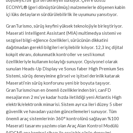
ECONYL® (geri dönüştürülmüş) malzemelerle döşenen kabin
içi lüks detayların sürdürülebilirlik ile uyumunu yansıtıyor.
GranTurismo, sürüş keyfini yüksek teknolojiyle birleştiriyor.
Maserati Intelligent Assistant (MIA) multimedya sistemi ve
sezgisel bilgi-eğlence özellikleri, sürücünün dikkatini
dağıtmadan gerekli bilgileri erişilebilir kılıyor. 12,3 inç dijital
kokpit ekranı, dokunmatik kontroller ve sesli komut
özellikleriyle kullanım kolaylığı sunuyor. Opsiyonel olarak
sunulan Heads-Up Display ve Sonus faber High Premium Ses
Sistemi, sürüş deneyimine görsel ve işitsel derinlik katarak
Maserati’nin sürüş konforunu yeni bir boyuta taşıyor.
GranTurismo’nun en önemli özelliklerinden biri, canFD
mesajlarının 2 ms’ye kadar hızda iletildiği yeni Atlantis High
elektrik/elektronik mimarisi. Sistem ayrıca ileri düzey 5 siber
güvenlik ve havadan yazılım güncellemeleri sunuyor. Tüm
önemli araç sistemlerinin 360° kontrolünü sağlayan %100
Maserati tasarımı yazılımı olan Araç Alan Kontrol Modülü
(VDCM) ana kontrol cihazı ile eşsiz bir sürüş deneyimi