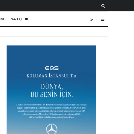
EM
YATÇILIK