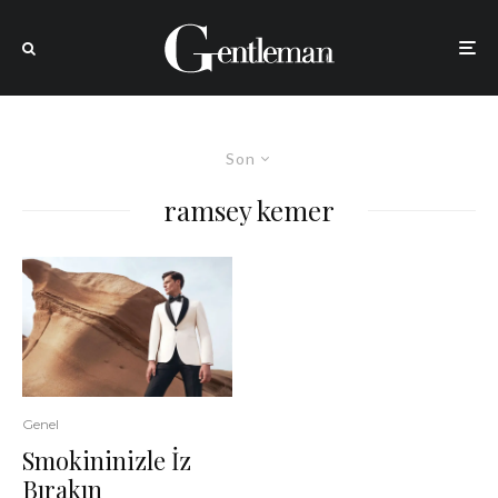
Son
ramsey kemer
Genel
Smokininizle İz
Bırakın