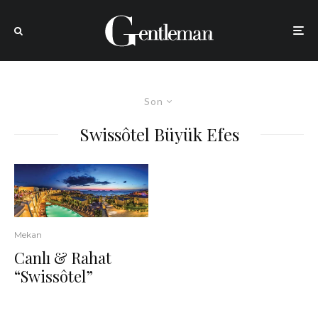
Son
Swissôtel Büyük Efes
Mekan
Canlı & Rahat
“Swissôtel”