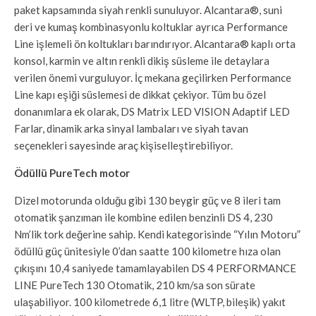
paket kapsamında siyah renkli sunuluyor. Alcantara®, suni
deri ve kumaş kombinasyonlu koltuklar ayrıca Performance
Line işlemeli ön koltukları barındırıyor. Alcantara® kaplı orta
konsol, karmin ve altın renkli dikiş süsleme ile detaylara
verilen önemi vurguluyor. İç mekana geçilirken Performance
Line kapı eşiği süslemesi de dikkat çekiyor. Tüm bu özel
donanımlara ek olarak, DS Matrix LED VISION Adaptif LED
Farlar, dinamik arka sinyal lambaları ve siyah tavan
seçenekleri sayesinde araç kişiselleştirebiliyor.
Ödüllü PureTech motor
Dizel motorunda olduğu gibi 130 beygir güç ve 8 ileri tam
otomatik şanzıman ile kombine edilen benzinli DS 4, 230
Nm’lik tork değerine sahip. Kendi kategorisinde “Yılın Motoru”
ödüllü güç ünitesiyle 0’dan saatte 100 kilometre hıza olan
çıkışını 10,4 saniyede tamamlayabilen DS 4 PERFORMANCE
LINE PureTech 130 Otomatik, 210 km/sa son sürate
ulaşabiliyor. 100 kilometrede 6,1 litre (WLTP, bileşik) yakıt