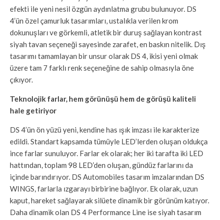
efekti ile yeni nesil özgün aydınlatma grubu bulunuyor. DS
4’ün özel çamurluk tasarımları, ustalıkla verilen krom
dokunuşları ve görkemli, atletik bir duruş sağlayan kontrast
siyah tavan seçeneği sayesinde zarafet, en baskın nitelik. Dış
tasarımı tamamlayan bir unsur olarak DS 4, ikisi yeni olmak
üzere tam 7 farklı renk seçeneğine de sahip olmasıyla öne
çıkıyor.
Teknolojik farlar, hem görünüşü hem de görüşü kaliteli
hale getiriyor
DS 4’ün ön yüzü yeni, kendine has ışık imzası ile karakterize
edildi. Standart kapsamda tümüyle LED’lerden oluşan oldukça
ince farlar sunuluyor. Farlar ek olarak; her iki tarafta iki LED
hattından, toplam 98 LED’den oluşan, gündüz farlarını da
içinde barındırıyor. DS Automobiles tasarım imzalarından DS
WINGS, farlarla ızgarayı birbirine bağlıyor. Ek olarak, uzun
kaput, hareket sağlayarak silüete dinamik bir görünüm katıyor.
Daha dinamik olan DS 4 Performance Line ise siyah tasarım