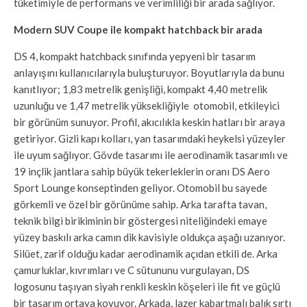
tüketimiyle de performans ve verimliliği bir arada sağlıyor.
Modern SUV Coupe ile kompakt hatchback bir arada
DS 4, kompakt hatchback sınıfında yepyeni bir tasarım
anlayışını kullanıcılarıyla buluşturuyor. Boyutlarıyla da bunu
kanıtlıyor; 1,83 metrelik genişliği, kompakt 4,40 metrelik
uzunluğu ve 1,47 metrelik yüksekliğiyle otomobil, etkileyici
bir görünüm sunuyor. Profil, akıcılıkla keskin hatları bir araya
getiriyor. Gizli kapı kolları, yan tasarımdaki heykelsi yüzeyler
ile uyum sağlıyor. Gövde tasarımı ile aerodinamik tasarımlı ve
19 inçlik jantlara sahip büyük tekerleklerin oranı DS Aero
Sport Lounge konseptinden geliyor. Otomobil bu sayede
görkemli ve özel bir görünüme sahip. Arka tarafta tavan,
teknik bilgi birikiminin bir göstergesi niteliğindeki emaye
yüzey baskılı arka camın dik kavisiyle oldukça aşağı uzanıyor.
Silüet, zarif olduğu kadar aerodinamik açıdan etkili de. Arka
çamurluklar, kıvrımları ve C sütununu vurgulayan, DS
logosunu taşıyan siyah renkli keskin köşeleri ile fit ve güçlü
bir tasarım ortaya koyuyor. Arkada, lazer kabartmalı balık sırtı