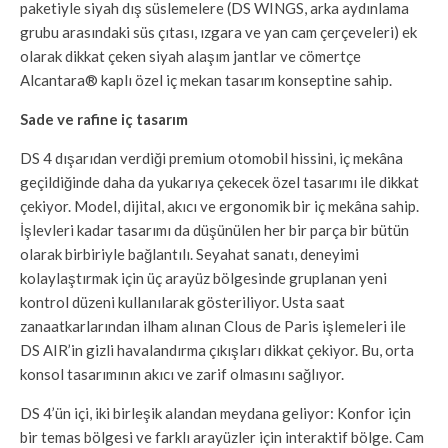
paketiyle siyah dış süslemelere (DS WINGS, arka aydınlama
grubu arasındaki süs çıtası, ızgara ve yan cam çerçeveleri) ek
olarak dikkat çeken siyah alaşım jantlar ve cömertçe
Alcantara® kaplı özel iç mekan tasarım konseptine sahip.
Sade ve rafine iç tasarım
DS 4 dışarıdan verdiği premium otomobil hissini, iç mekâna
geçildiğinde daha da yukarıya çekecek özel tasarımı ile dikkat
çekiyor. Model, dijital, akıcı ve ergonomik bir iç mekâna sahip.
İşlevleri kadar tasarımı da düşünülen her bir parça bir bütün
olarak birbiriyle bağlantılı. Seyahat sanatı, deneyimi
kolaylaştırmak için üç arayüz bölgesinde gruplanan yeni
kontrol düzeni kullanılarak gösteriliyor. Usta saat
zanaatkarlarından ilham alınan Clous de Paris işlemeleri ile
DS AIR’in gizli havalandırma çıkışları dikkat çekiyor. Bu, orta
konsol tasarımının akıcı ve zarif olmasını sağlıyor.
DS 4’ün içi, iki birleşik alandan meydana geliyor: Konfor için
bir temas bölgesi ve farklı arayüzler için interaktif bölge. Cam