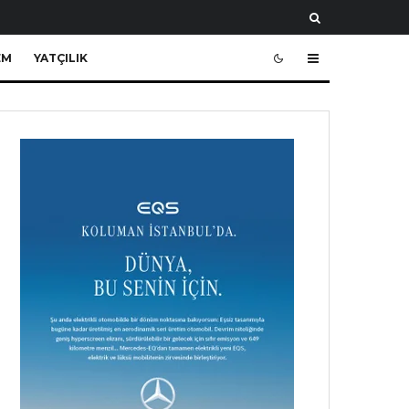
EM
YATÇILIK