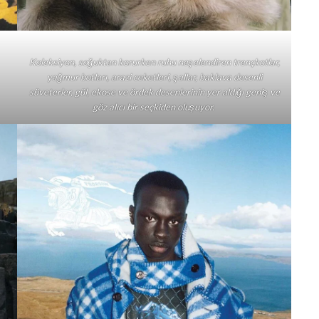
Koleksiyon, soğuktan korurken ruhu neşelendiren trençkotlar,
yağmur botları, arazi ceketleri, şallar, baklava desenli
süveterler, gül, ekose ve ördek desenlerinin yer aldığı geniş ve
göz alıcı bir seçkiden oluşuyor.