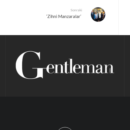
Sonraki
‘Zihni Manzaralar’