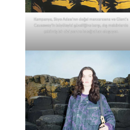
Kampanya, Skye Adası’nın doğal manzarasına ve Giant’s
Causeway’in büyüleyici güzelliğine karşı, dış mekânlarda
çekilmiş bir dizi portre fotoğraftan oluşuyor.