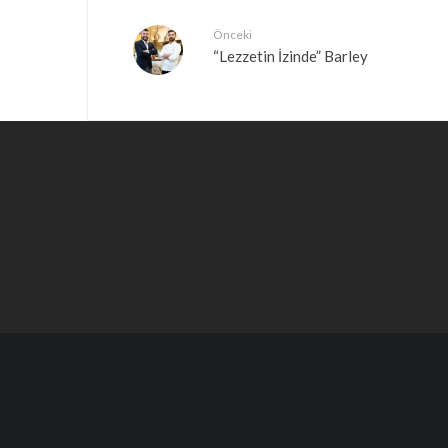
Önceki
“Lezzetin İzinde” Barley