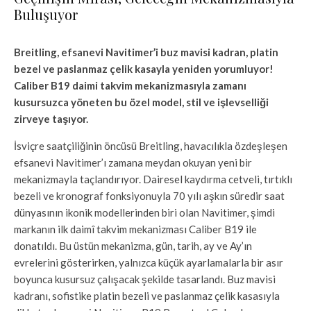
Buluşuyor
Breitling, efsanevi Navitimer’i buz mavisi kadran, platin
bezel ve paslanmaz çelik kasayla yeniden yorumluyor!
Caliber B19 daimi takvim mekanizmasıyla zamanı
kusursuzca yöneten bu özel model, stil ve işlevselliği
zirveye taşıyor.
İsviçre saatçiliğinin öncüsü Breitling, havacılıkla özdeşleşen
efsanevi Navitimer’ı zamana meydan okuyan yeni bir
mekanizmayla taçlandırıyor. Dairesel kaydırma cetveli, tırtıklı
bezeli ve kronograf fonksiyonuyla 70 yılı aşkın süredir saat
dünyasının ikonik modellerinden biri olan Navitimer, şimdi
markanın ilk daimî takvim mekanizması Caliber B19 ile
donatıldı. Bu üstün mekanizma, gün, tarih, ay ve Ay’ın
evrelerini gösterirken, yalnızca küçük ayarlamalarla bir asır
boyunca kusursuz çalışacak şekilde tasarlandı. Buz mavisi
kadranı, sofistike platin bezeli ve paslanmaz çelik kasasıyla