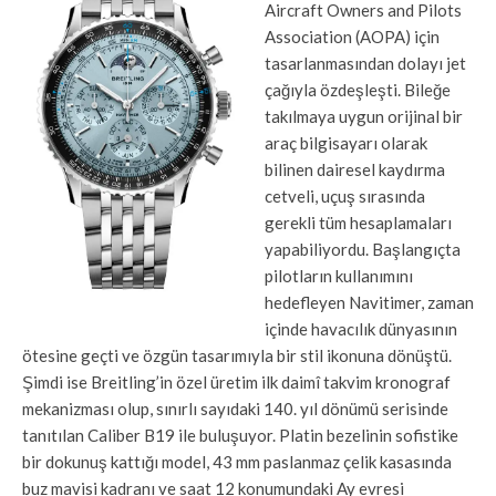
Aircraft Owners and Pilots
Association (AOPA) için
tasarlanmasından dolayı jet
çağıyla özdeşleşti. Bileğe
takılmaya uygun orijinal bir
araç bilgisayarı olarak
bilinen dairesel kaydırma
cetveli, uçuş sırasında
gerekli tüm hesaplamaları
yapabiliyordu. Başlangıçta
pilotların kullanımını
hedefleyen Navitimer, zaman
içinde havacılık dünyasının
ötesine geçti ve özgün tasarımıyla bir stil ikonuna dönüştü.
Şimdi ise Breitling’in özel üretim ilk daimî takvim kronograf
mekanizması olup, sınırlı sayıdaki 140. yıl dönümü serisinde
tanıtılan Caliber B19 ile buluşuyor. Platin bezelinin sofistike
bir dokunuş kattığı model, 43 mm paslanmaz çelik kasasında
buz mavisi kadranı ve saat 12 konumundaki Ay evresi