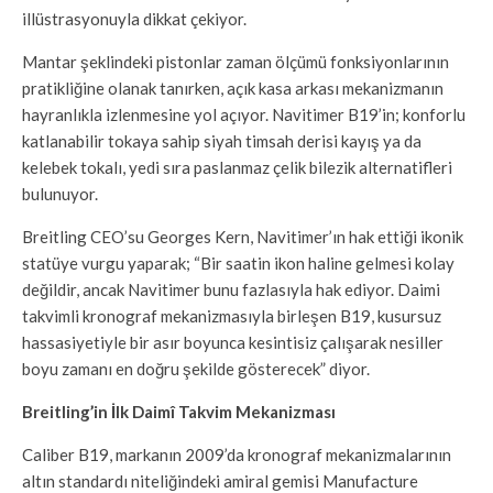
illüstrasyonuyla dikkat çekiyor.
Mantar şeklindeki pistonlar zaman ölçümü fonksiyonlarının
pratikliğine olanak tanırken, açık kasa arkası mekanizmanın
hayranlıkla izlenmesine yol açıyor. Navitimer B19’in; konforlu
katlanabilir tokaya sahip siyah timsah derisi kayış ya da
kelebek tokalı, yedi sıra paslanmaz çelik bilezik alternatifleri
bulunuyor.
Breitling CEO’su Georges Kern, Navitimer’ın hak ettiği ikonik
statüye vurgu yaparak; “Bir saatin ikon haline gelmesi kolay
değildir, ancak Navitimer bunu fazlasıyla hak ediyor. Daimi
takvimli kronograf mekanizmasıyla birleşen B19, kusursuz
hassasiyetiyle bir asır boyunca kesintisiz çalışarak nesiller
boyu zamanı en doğru şekilde gösterecek” diyor.
Breitling’in İlk Daimî Takvim Mekanizması
Caliber B19, markanın 2009’da kronograf mekanizmalarının
altın standardı niteliğindeki amiral gemisi Manufacture