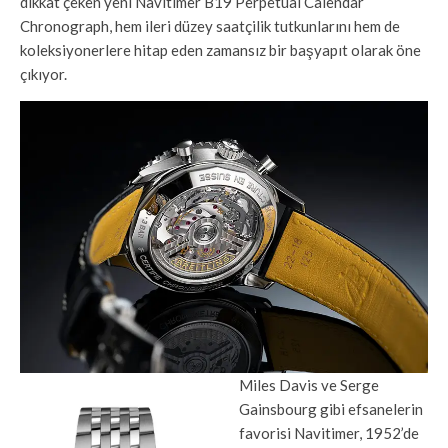
dikkat çeken yeni Navitimer B19 Perpetual Calendar
Chronograph, hem ileri düzey saatçilik tutkunlarını hem de
koleksiyonerlere hitap eden zamansız bir başyapıt olarak öne
çıkıyor.
Miles Davis ve Serge
Gainsbourg gibi efsanelerin
favorisi Navitimer, 1952’de