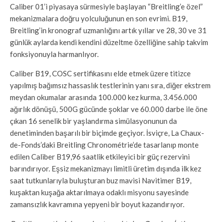
Caliber 01’i piyasaya sürmesiyle başlayan “Breitling’e özel”
mekanizmalara doğru yolculuğunun en son evrimi. B19,
Breitling’in kronograf uzmanlığını artık yıllar ve 28, 30 ve 31
günlük aylarda kendi kendini düzeltme özelliğine sahip takvim
fonksiyonuyla harmanlıyor.
Caliber B19, COSC sertifikasını elde etmek üzere titizce
yapılmış bağımsız hassaslık testlerinin yanı sıra, diğer ekstrem
meydan okumalar arasında 100.000 kez kurma, 3.456.000
ağırlık dönüşü, 500G gücünde şoklar ve 60.000 darbe ile öne
çıkan 16 senelik bir yaşlandırma simülasyonunun da
denetiminden başarılı bir biçimde geçiyor. İsviçre, La Chaux-
de-Fonds’daki Breitling Chronométrie’de tasarlanıp monte
edilen Caliber B19,96 saatlik etkileyici bir güç rezervini
barındırıyor. Eşsiz mekanizmayı limitli üretim dışında ilk kez
saat tutkunlarıyla buluşturan buz mavisi Navitimer B19,
kuşaktan kuşağa aktarılmaya odaklı misyonu sayesinde
zamansızlık kavramına yepyeni bir boyut kazandırıyor.