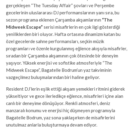
gerçekleşen “The Tuesday Affair” şovları ve Perşembe
gecelerinin uluslararası DJ performanslarının yanı sıra, bu
sezon programa eklenen Çarşamba akşamlarının
“The
Midweek Escape”
serisi misafirlerin en çok ilgi gösterdiği
yeniliklerden biri oluyor. Hafta ortasına dinamizm katan bu
özel gecelerde sahne performansları, seçkin müzik
programları ve özenle kurgulanmış eğlence akışıyla misafirler,
sıradan bir Çarşamba akşamının çok ötesinde bir deneyim
yaşıyor. Yüksek enerjisi ve sofistike atmosferiyle “The
Midweek Escape”, Bagatelle Bodrum’un yaz takviminin
vazgeçilmez buluşmalarından biri haline geliyor.
Resident DJ’lerin eşlik ettiği akşam yemekleri ritmini giderek
yükseltiyor ve gece ilerledikçe eğlence, misafirleri içine alan
canlı bir deneyime dönüşüyor. Renkli atmosferi, deniz
manzaralı konumu ve enerjisi hiç düşmeyen programıyla
Bagatelle Bodrum, yaz sona yaklaşırken de misafirlerini
unutulmaz anlarla buluşturmaya devam ediyor.