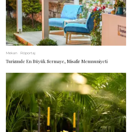
Mekan
Röportaj
Turizmde En Büyük Sermaye, Misafir Memnuniyeti