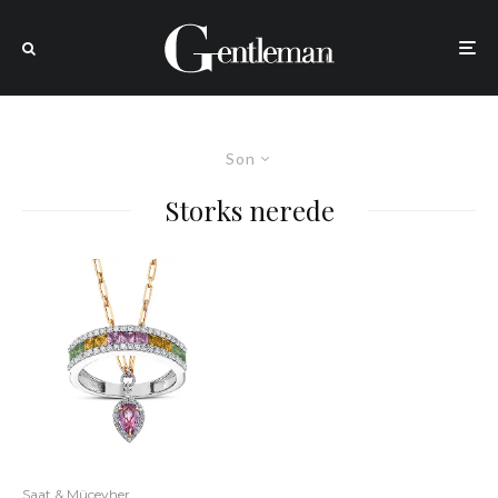
Son
Storks nerede
Saat & Mücevher