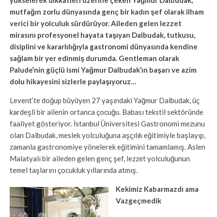
yükselerek dikkatleri üzerine çeken Yağmur Dalbudak,
mutfağın zorlu dünyasında genç bir kadın şef olarak ilham
verici bir yolculuk sürdürüyor. Aileden gelen lezzet
mirasını profesyonel hayata taşıyan Dalbudak, tutkusu,
disiplini ve kararlılığıyla gastronomi dünyasında kendine
sağlam bir yer edinmiş durumda. Gentleman olarak
Palude’nin güçlü ismi Yağmur Dalbudak’ın başarı ve azim
dolu hikayesini sizlerle paylaşıyoruz…
Levent’te doğup büyüyen 27 yaşındaki Yağmur Dalbudak, üç
kardeşli bir ailenin ortanca çocuğu. Babası tekstil sektöründe
faaliyet gösteriyor. İstanbul Üniversitesi Gastronomi mezunu
olan Dalbudak, meslek yolculuğuna aşçılık eğitimiyle başlayıp,
zamanla gastronomiye yönelerek eğitimini tamamlamış. Aslen
Malatyalı bir aileden gelen genç şef, lezzet yolculuğunun
temel taşlarını çocukluk yıllarında atmış.
Kekimiz Kabarmazdı ama
Vazgeçmedik