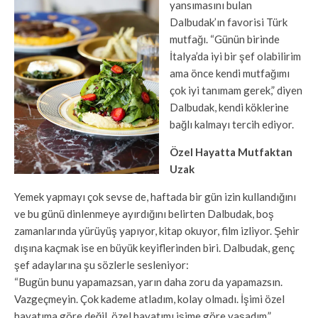
yansımasını bulan
Dalbudak’ın favorisi Türk
mutfağı. “Günün birinde
İtalya’da iyi bir şef olabilirim
ama önce kendi mutfağımı
çok iyi tanımam gerek,” diyen
Dalbudak, kendi köklerine
bağlı kalmayı tercih ediyor.
Özel Hayatta Mutfaktan
Uzak
Yemek yapmayı çok sevse de, haftada bir gün izin kullandığını
ve bu günü dinlenmeye ayırdığını belirten Dalbudak, boş
zamanlarında yürüyüş yapıyor, kitap okuyor, film izliyor. Şehir
dışına kaçmak ise en büyük keyiflerinden biri. Dalbudak, genç
şef adaylarına şu sözlerle sesleniyor:
“Bugün bunu yapamazsan, yarın daha zoru da yapamazsın.
Vazgeçmeyin. Çok kademe atladım, kolay olmadı. İşimi özel
hayatıma göre değil, özel hayatımı işime göre yaşadım.”