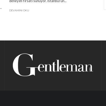
deneyim fırsatı sunuyor. İstanbul’un...
..
DEVAMINI OKU