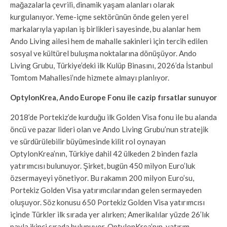
mağazalarla çevrili, dinamik yaşam alanları olarak
kurgulanıyor. Yeme-içme sektörünün önde gelen yerel
markalarıyla yapılan iş birlikleri sayesinde, bu alanlar hem
Ando Living ailesi hem de mahalle sakinleri için tercih edilen
sosyal ve kültürel buluşma noktalarına dönüşüyor. Ando
Living Grubu, Türkiye’deki ilk Kulüp Binasını, 2026’da İstanbul
Tomtom Mahallesi’nde hizmete almayı planlıyor.
OptylonKrea, Ando Europe Fonu ile cazip fırsatlar sunuyor
2018’de Portekiz’de kurduğu ilk Golden Visa fonu ile bu alanda
öncü ve pazar lideri olan ve Ando Living Grubu’nun stratejik
ve sürdürülebilir büyümesinde kilit rol oynayan
OptylonKrea’nın, Türkiye dahil 42 ülkeden 2 binden fazla
yatırımcısı bulunuyor. Şirket, bugün 450 milyon Euro’luk
özsermayeyi yönetiyor. Bu rakamın 200 milyon Euro’su,
Portekiz Golden Visa yatırımcılarından gelen sermayeden
oluşuyor. Söz konusu 650 Portekiz Golden Visa yatırımcısı
içinde Türkler ilk sırada yer alırken; Amerikalılar yüzde 26’lık
payla ikinci sırada bulunuyor. OptylonKrea’nın, yatırım