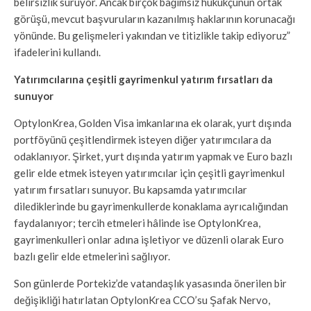
belirsizlik sürüyor. Ancak birçok bağımsız hukukçunun ortak
görüşü, mevcut başvuruların kazanılmış haklarının korunacağı
yönünde. Bu gelişmeleri yakından ve titizlikle takip ediyoruz”
ifadelerini kullandı.
Yatırımcılarına çeşitli gayrimenkul yatırım fırsatları da
sunuyor
OptylonKrea, Golden Visa imkanlarına ek olarak, yurt dışında
portföyünü çeşitlendirmek isteyen diğer yatırımcılara da
odaklanıyor. Şirket, yurt dışında yatırım yapmak ve Euro bazlı
gelir elde etmek isteyen yatırımcılar için çeşitli gayrimenkul
yatırım fırsatları sunuyor. Bu kapsamda yatırımcılar
dilediklerinde bu gayrimenkullerde konaklama ayrıcalığından
faydalanıyor; tercih etmeleri hâlinde ise OptylonKrea,
gayrimenkulleri onlar adına işletiyor ve düzenli olarak Euro
bazlı gelir elde etmelerini sağlıyor.
Son günlerde Portekiz’de vatandaşlık yasasında önerilen bir
değişikliği hatırlatan OptylonKrea CCO’su Şafak Nervo,