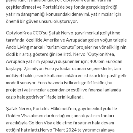
çeşitlendirmesi ve Portekiz’de beş fonda gerçekleştirdiği
yatırım danışmanlığı konusundaki deneyimi, yatırımcılar için
önemli bir güven unsuru oluşturuyor.
OptylonKrea CCO’su Şafak Nervo, gayrimenkul geliştirme
tarafında, özellikle Amerika ve Avrupa’dan gelen yoğun taleple
Ando Living markalı “turizm konutu” projelerine yönelik ilginin
ciddi bir artış gösterdiğini belirtti. Nervo “OptylonKrea,
Avrupa’da yatırım yapmayı düşünenler için; 400 bin Euro’dan
başlayıp 2,5 milyon Euro’ya kadar uzanan seçeneklerle, tam
mülkiyet hakkı, esnek kullanım imkânı ve istikrarlı bir pasif gelir
modeli sunuyor. Euro bazında istikrarlı getiri imkânı, bu
projeleri yatırımcılar açısından prestijli ve finansal anlamda
cazip hale getiriyor” ifadelerini kullandı.
Şafak Nervo, Portekiz Hükümeti’nin, gayrimenkul yolu ile
Golden Visa alımını durdurduğunu; ancak yatırım fonları
aracılığıyla Golden Visa elde etme fırsatının hala devam
ettiğini hatırlattı.Nervo “Mart 2024’te yatırımcı almaya