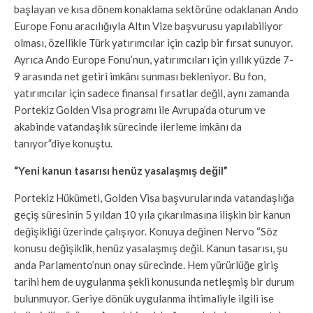
başlayan ve kısa dönem konaklama sektörüne odaklanan Ando
Europe Fonu aracılığıyla Altın Vize başvurusu yapılabiliyor
olması, özellikle Türk yatırımcılar için cazip bir fırsat sunuyor.
Ayrıca Ando Europe Fonu’nun, yatırımcıları için yıllık yüzde 7-
9 arasında net getiri imkânı sunması bekleniyor. Bu fon,
yatırımcılar için sadece finansal fırsatlar değil, aynı zamanda
Portekiz Golden Visa programı ile Avrupa’da oturum ve
akabinde vatandaşlık sürecinde ilerleme imkânı da
tanıyor”diye konuştu.
“Yeni kanun tasarısı henüz yasalaşmış değil”
Portekiz Hükümeti, Golden Visa başvurularında vatandaşlığa
geçiş süresinin 5 yıldan 10 yıla çıkarılmasına ilişkin bir kanun
değişikliği üzerinde çalışıyor. Konuya değinen Nervo “Söz
konusu değişiklik, henüz yasalaşmış değil. Kanun tasarısı, şu
anda Parlamento’nun onay sürecinde. Hem yürürlüğe giriş
tarihi hem de uygulanma şekli konusunda netleşmiş bir durum
bulunmuyor. Geriye dönük uygulanma ihtimaliyle ilgili ise