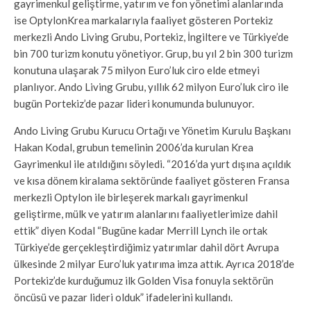
gayrimenkul geliştirme, yatırım ve fon yönetimi alanlarında
ise OptylonKrea markalarıyla faaliyet gösteren Portekiz
merkezli Ando Living Grubu, Portekiz, İngiltere ve Türkiye’de
bin 700 turizm konutu yönetiyor. Grup, bu yıl 2 bin 300 turizm
konutuna ulaşarak 75 milyon Euro’luk ciro elde etmeyi
planlıyor. Ando Living Grubu, yıllık 62 milyon Euro’luk ciro ile
bugün Portekiz’de pazar lideri konumunda bulunuyor.
Ando Living Grubu Kurucu Ortağı ve Yönetim Kurulu Başkanı
Hakan Kodal, grubun temelinin 2006’da kurulan Krea
Gayrimenkul ile atıldığını söyledi. “2016’da yurt dışına açıldık
ve kısa dönem kiralama sektöründe faaliyet gösteren Fransa
merkezli Optylon ile birleşerek markalı gayrimenkul
geliştirme, mülk ve yatırım alanlarını faaliyetlerimize dahil
ettik” diyen Kodal “Bugüne kadar Merrill Lynch ile ortak
Türkiye’de gerçekleştirdiğimiz yatırımlar dahil dört Avrupa
ülkesinde 2 milyar Euro’luk yatırıma imza attık. Ayrıca 2018’de
Portekiz’de kurduğumuz ilk Golden Visa fonuyla sektörün
öncüsü ve pazar lideri olduk” ifadelerini kullandı.