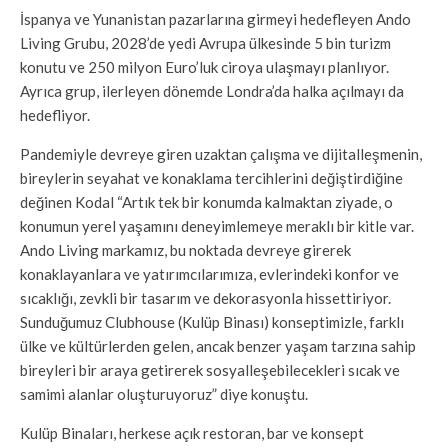
İspanya ve Yunanistan pazarlarına girmeyi hedefleyen Ando
Living Grubu, 2028’de yedi Avrupa ülkesinde 5 bin turizm
konutu ve 250 milyon Euro’luk ciroya ulaşmayı planlıyor.
Ayrıca grup, ilerleyen dönemde Londra’da halka açılmayı da
hedefliyor.
Pandemiyle devreye giren uzaktan çalışma ve dijitalleşmenin,
bireylerin seyahat ve konaklama tercihlerini değiştirdiğine
değinen Kodal “Artık tek bir konumda kalmaktan ziyade, o
konumun yerel yaşamını deneyimlemeye meraklı bir kitle var.
Ando Living markamız, bu noktada devreye girerek
konaklayanlara ve yatırımcılarımıza, evlerindeki konfor ve
sıcaklığı, zevkli bir tasarım ve dekorasyonla hissettiriyor.
Sunduğumuz Clubhouse (Kulüp Binası) konseptimizle, farklı
ülke ve kültürlerden gelen, ancak benzer yaşam tarzına sahip
bireyleri bir araya getirerek sosyalleşebilecekleri sıcak ve
samimi alanlar oluşturuyoruz” diye konuştu.
Kulüp Binaları, herkese açık restoran, bar ve konsept